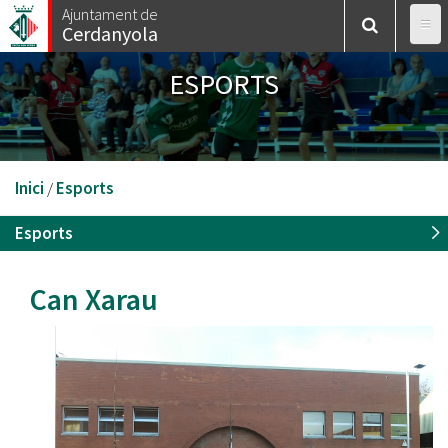
Vés
Ajuntament de
Cerdanyola
al
contingut
ESPORTS
Esteu
Inici
/
Esports
aquí
Esports
Can Xarau