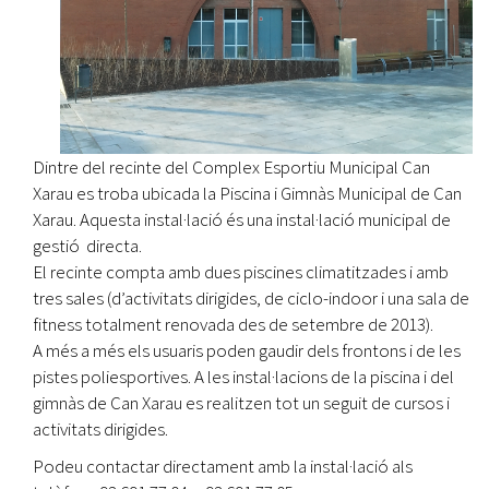
Dintre del recinte del Complex Esportiu Municipal Can
Xarau es troba ubicada la Piscina i Gimnàs Municipal de Can
Xarau. Aquesta instal·lació és una instal·lació municipal de
gestió directa.
El recinte compta amb dues piscines climatitzades i amb
tres sales (d’activitats dirigides, de ciclo-indoor i una sala de
fitness totalment renovada des de setembre de 2013).
A més a més els usuaris poden gaudir dels frontons i de les
pistes poliesportives. A les instal·lacions de la piscina i del
gimnàs de Can Xarau es realitzen tot un seguit de cursos i
activitats dirigides.
Podeu contactar directament amb la instal·lació als