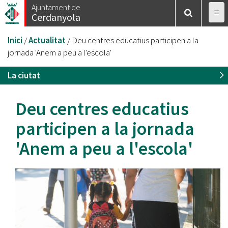
Vés
Ajuntament de
Cerdanyola
al
contingut
Esteu
Inici
/
Actualitat
/
Deu centres educatius participen a la
aquí
jornada 'Anem a peu a l'escola'
La ciutat
Deu centres educatius
participen a la jornada
'Anem a peu a l'escola'