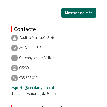
Mostrar-ne més
Contacte
Paulino Manrubia Soto
Av. Guiera, 6-8
Cerdanyola del Vallès
08290
935 808 017
esports@cerdanyola.cat
dilluns a divendres, de 9 a 15 h