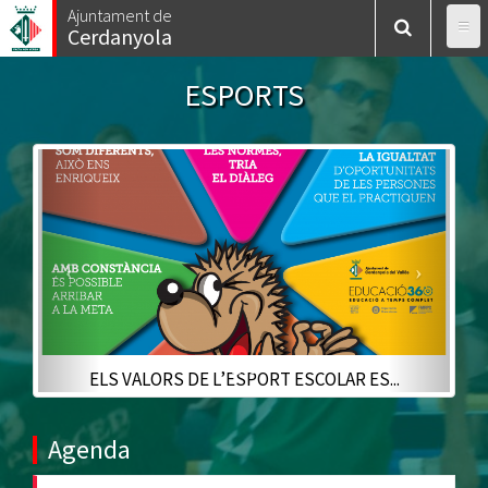
Vés
Ajuntament de
Cerdanyola
al
contingut
ESPORTS
Previous
Next
ELS VALORS DE L’ESPORT ESCOLAR ES...
Agenda