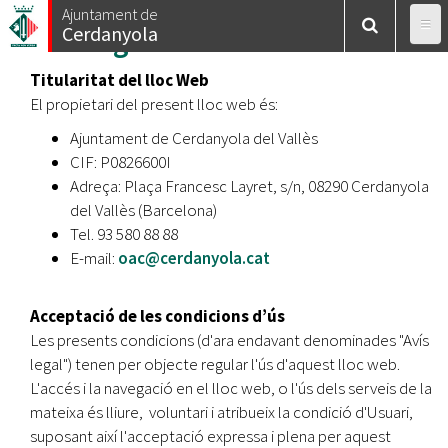
Vés
Ajuntament de
Cerdanyola
Avís legal
al
contingut
Titularitat del lloc Web
El propietari del present lloc web és:
Ajuntament de Cerdanyola del Vallès
CIF: P0826600I
Adreça: Plaça Francesc Layret, s/n, 08290 Cerdanyola
del Vallès (Barcelona)
Tel. 93 580 88 88
E-mail:
oac@cerdanyola.cat
Acceptació de les condicions d’ús
Les presents condicions (d'ara endavant denominades "Avís
legal") tenen per objecte regular l'ús d'aquest lloc web.
L'accés i la navegació en el lloc web, o l'ús dels serveis de la
mateixa és lliure, voluntari i atribueix la condició d'Usuari,
suposant així l'acceptació expressa i plena per aquest