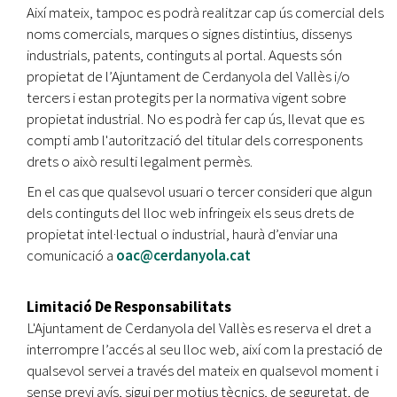
Així mateix, tampoc es podrà realitzar cap ús comercial dels
noms comercials, marques o signes distintius, dissenys
industrials, patents, continguts al portal. Aquests són
propietat de l’Ajuntament de Cerdanyola del Vallès i/o
tercers i estan protegits per la normativa vigent sobre
propietat industrial. No es podrà fer cap ús, llevat que es
compti amb l'autorització del titular dels corresponents
drets o això resulti legalment permès.
En el cas que qualsevol usuari o tercer consideri que algun
dels continguts del lloc web infringeix els seus drets de
propietat intel·lectual o industrial, haurà d’enviar una
comunicació a
oac@cerdanyola.cat
Limitació De Responsabilitats
L'Ajuntament de Cerdanyola del Vallès es reserva el dret a
interrompre l’accés al seu lloc web, així com la prestació de
qualsevol servei a través del mateix en qualsevol moment i
sense previ avís, sigui per motius tècnics, de seguretat, de