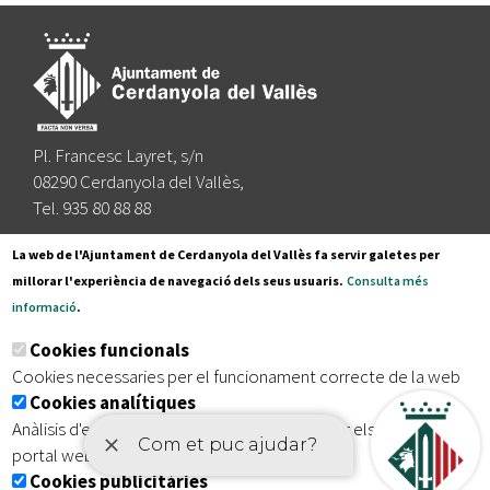
Pl. Francesc Layret, s/n
08290 Cerdanyola del Vallès,
Tel. 935 80 88 88
Segueix-nos a:
La web de l'Ajuntament de Cerdanyola del Vallès fa servir galetes per
millorar l'experiència de navegació dels seus usuaris.
Consulta més
informació
.
Subscriu-te al nostre butlletí
Cookies funcionals
Cookies necessaries per el funcionament correcte de la web
Cookies analítiques
|
|
|
Inici
Avís legal
Protecció de dades
Mapa del lloc
Anàlisis d'estadístiques que permeten millorar els serveis del
|
Accessibilitat
portal web
Cookies publicitàries