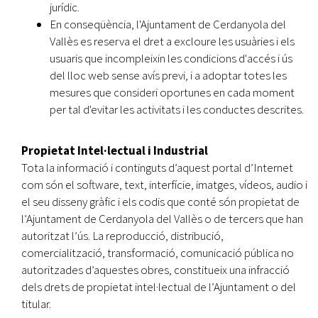
jurídic.
En conseqüència, l'Ajuntament de Cerdanyola del
Vallès es reserva el dret a excloure les usuàries i els
usuaris que incompleixin les condicions d'accés i ús
del lloc web sense avís previ, i a adoptar totes les
mesures que consideri oportunes en cada moment
per tal d'evitar les activitats i les conductes descrites.
Propietat Intel·lectual i Industrial
Tota la informació i continguts d’aquest portal d’Internet
com són el software, text, interfície, imatges, vídeos, audio i
el seu disseny gràfic i els codis que conté són propietat de
l’Ajuntament de Cerdanyola del Vallès o de tercers que han
autoritzat l’ús. La reproducció, distribució,
comercialització, transformació, comunicació pública no
autoritzades d’aquestes obres, constitueix una infracció
dels drets de propietat intel·lectual de l’Ajuntament o del
titular.