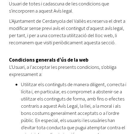
Usuari de totes i cadascuna de les condicions que
s'incorporen a aquest Avís legal.
L'Ajuntament de Cerdanyola del Vallès es reserva el dret a
modificar sense previ avís el contingut d'aquest avís legal,
per tant, i per a una correcta utilització del lloc web, li
recomanem que visiti periòdicament aquesta secció.
Condicions generals d’ús de la web
L'Usuari, a l'acceptar les presents condicions, s'obliga
expressament a:
Utilitzar els continguts de manera diligent, correcta i
lícita i, en particular, es compromet a abstenir-se a
utilitzar els continguts de forma, amb fins o efectes
contraris a aquest Avís Legal, la llei, a la moral i als
bons costums generalment acceptats o a l'ordre
públic. En especial, els usuaris i les usuàries han
d'evitar tota conducta que pugui atemptar contra el