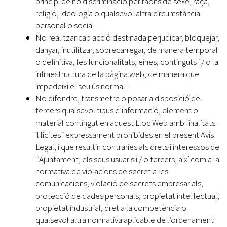
principi de no discriminació per raons de sexe, raça,
religió, ideologia o qualsevol altra circumstància
personal o social.
No realitzar cap acció destinada perjudicar, bloquejar,
danyar, inutilitzar, sobrecarregar, de manera temporal
o definitiva, les funcionalitats, eines, continguts i / o la
infraestructura de la pàgina web, de manera que
impedeixi el seu ús normal.
No difondre, transmetre o posar a disposició de
tercers qualsevol tipus d’informació, element o
material contingut en aquest Lloc Web amb finalitats
il·lícites i expressament prohibides en el present Avís
Legal, i que resultin contraries als drets i interessos de
l’Ajuntament, els seus usuaris i / o tercers, així com a la
normativa de violacions de secret a les
comunicacions, violació de secrets empresarials,
protecció de dades personals, propietat intel·lectual,
propietat industrial, dret a la competència o
qualsevol altra normativa aplicable de l’ordenament