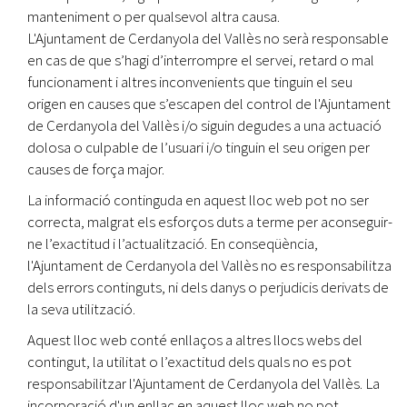
manteniment o per qualsevol altra causa.
L'Ajuntament de Cerdanyola del Vallès no serà responsable
en cas de que s’hagi d’interrompre el servei, retard o mal
funcionament i altres inconvenients que tinguin el seu
origen en causes que s’escapen del control de l'Ajuntament
de Cerdanyola del Vallès i/o siguin degudes a una actuació
dolosa o culpable de l’usuari i/o tinguin el seu origen per
causes de força major.
La informació continguda en aquest lloc web pot no ser
correcta, malgrat els esforços duts a terme per aconseguir-
ne l’exactitud i l’actualització. En conseqüència,
l'Ajuntament de Cerdanyola del Vallès no es responsabilitza
dels errors continguts, ni dels danys o perjudicis derivats de
la seva utilització.
Aquest lloc web conté enllaços a altres llocs webs del
contingut, la utilitat o l’exactitud dels quals no es pot
responsabilitzar l'Ajuntament de Cerdanyola del Vallès. La
incorporació d'un enllaç en aquest lloc web no pot