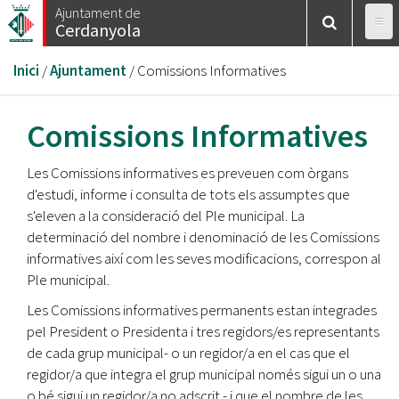
Vés
Ajuntament de
Cerdanyola
al
contingut
Esteu
Inici
/
Ajuntament
/
Comissions Informatives
aquí
Comissions Informatives
Les Comissions informatives es preveuen com òrgans
d'estudi, informe i consulta de tots els assumptes que
s'eleven a la consideració del Ple municipal. La
determinació del nombre i denominació de les Comissions
informatives així com les seves modificacions, correspon al
Ple municipal.
Les Comissions informatives permanents estan integrades
pel President o Presidenta i tres regidors/es representants
de cada grup municipal- o un regidor/a en el cas que el
regidor/a que integra el grup municipal només sigui un o una
o bé sigui un regidor/a no adscrit - i que el nombre de les