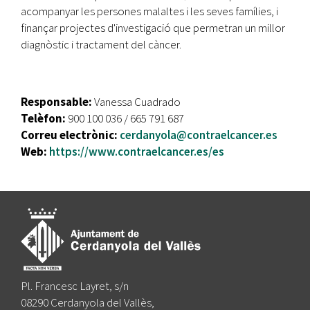
acompanyar les persones malaltes i les seves famílies, i
finançar projectes d'investigació que permetran un millor
diagnòstic i tractament del càncer.
Responsable:
Vanessa Cuadrado
Telèfon:
900 100 036 / 665 791 687
Correu electrònic:
cerdanyola@contraelcancer.es
Web:
https://www.contraelcancer.es/es
Pl. Francesc Layret, s/n
08290 Cerdanyola del Vallès,