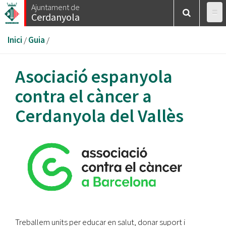
Vés
Ajuntament de
Cerdanyola
al
contingut
Esteu
Inici
/
Guia
/
aquí
Asociació espanyola
contra el càncer a
Cerdanyola del Vallès
Treballem units per educar en salut, donar suport i