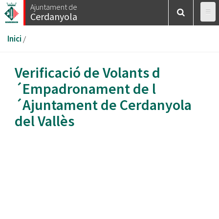
Vés
Ajuntament de
Cerdanyola
al
contingut
Esteu
Inici
/
aquí
Verificació de Volants d
´Empadronament de l
´Ajuntament de Cerdanyola
del Vallès