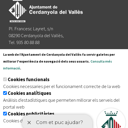
Pl. Francesc Layret, s/n
08290 Cerdanyola del Vallès,
Tel. 935 80 88 88
Segueix-nos a:
La web de l'Ajuntament de Cerdanyola del Vallès fa servir galetes per
millorar l'experiència de navegació dels seus usuaris.
Consulta més
informació
.
Subscriu-te al nostre butlletí
Cookies funcionals
Cookies necessaries per el funcionament correcte de la web
Cookies analítiques
|
|
|
Inici
Avís legal
Protecció de dades
Mapa del lloc
Anàlisis d'estadístiques que permeten millorar els serveis del
|
Accessibilitat
portal web
Cookies publicitàries
Cookies de tercers amb finalitat publicitària