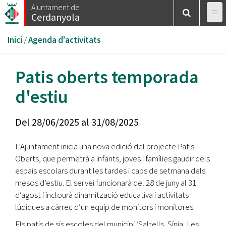
Vés
Ajuntament de
Cerdanyola
al
contingut
Esteu
Inici
/
Agenda d'activitats
aquí
Patis oberts temporada
d'estiu
Del
28/06/2025
al
31/08/2025
L’Ajuntament inicia una nova edició del projecte Patis
Oberts, que permetrà a infants, joves i famílies gaudir dels
espais escolars durant les tardes i caps de setmana dels
mesos d’estiu. El servei funcionarà del 28 de juny al 31
d’agost i inclourà dinamització educativa i activitats
lúdiques a càrrec d’un equip de monitors i monitores.
Els patis de sis escoles del municipi (Saltells, Sínia, Les