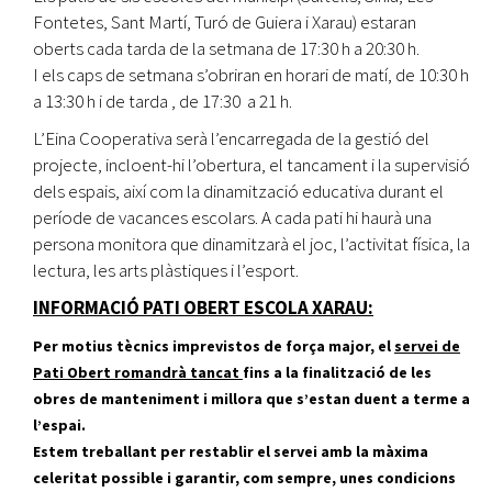
Fontetes, Sant Martí, Turó de Guiera i Xarau) estaran
oberts cada tarda de la setmana de 17:30 h a 20:30 h.
I els caps de setmana s’obriran en horari de matí, de 10:30 h
a 13:30 h i de tarda , de 17:30 a 21 h.
L’Eina Cooperativa serà l’encarregada de la gestió del
projecte, incloent-hi l’obertura, el tancament i la supervisió
dels espais, així com la dinamització educativa durant el
període de vacances escolars. A cada pati hi haurà una
persona monitora que dinamitzarà el joc, l’activitat física, la
lectura, les arts plàstiques i l’esport.
INFORMACIÓ PATI OBERT ESCOLA XARAU:
Per motius tècnics imprevistos de força major, el
servei de
Pati Obert romandrà tancat
fins a la finalització de les
obres de manteniment i millora que s’estan duent a terme a
l’espai.
Estem treballant per restablir el servei amb la màxima
celeritat possible i garantir, com sempre, unes condicions