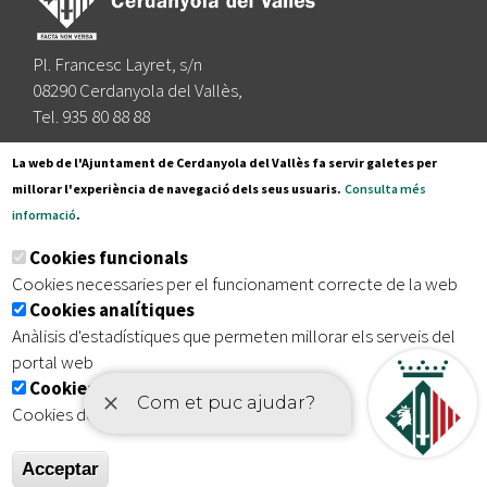
Pl. Francesc Layret, s/n
08290 Cerdanyola del Vallès,
Tel. 935 80 88 88
Segueix-nos a:
La web de l'Ajuntament de Cerdanyola del Vallès fa servir galetes per
millorar l'experiència de navegació dels seus usuaris.
Consulta més
informació
.
Subscriu-te al nostre butlletí
Cookies funcionals
Cookies necessaries per el funcionament correcte de la web
Cookies analítiques
|
|
|
Inici
Avís legal
Protecció de dades
Mapa del lloc
Anàlisis d'estadístiques que permeten millorar els serveis del
|
Accessibilitat
portal web
Cookies publicitàries
Cookies de tercers amb finalitat publicitària
Acceptar