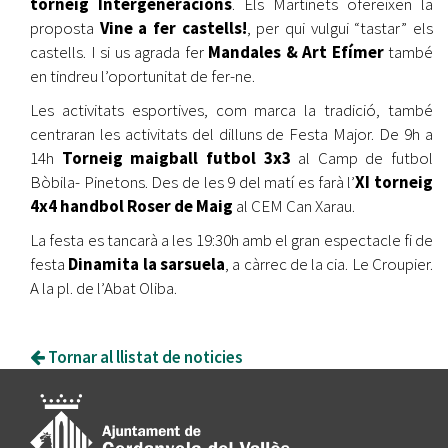
torneig Intergeneracions
. Els Martinets ofereixen la
proposta
Vine a fer castells!
, per qui vulgui “tastar” els
castells. I si us agrada fer
Mandales & Art Efímer
també
en tindreu l’oportunitat de fer-ne.
Les activitats esportives, com marca la tradició, també
centraran les activitats del dilluns de Festa Major. De 9h a
14h
Torneig maigball futbol 3x3
al Camp de futbol
Bòbila- Pinetons. Des de les 9 del matí es farà l’
XI torneig
4x4 handbol Roser de Maig
al CEM Can Xarau.
La festa es tancarà a les 19:30h amb el gran espectacle fi de
festa
Dinamita la sarsuela
, a càrrec de la cia. Le Croupier.
A la pl. de l’Abat Oliba.
Tornar al llistat de noticies