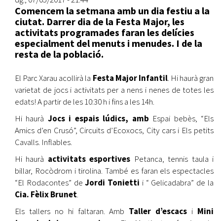
Comencem la setmana amb un dia festiu a la
ciutat. Darrer dia de la Festa Major, les
activitats programades faran les delícies
especialment del menuts i menudes. I de la
resta de la població.
El Parc Xarau acollirà la
Festa
Major
Infantil
. Hi haurà gran
varietat de jocs i activitats per a nens i nenes de totes les
edats! A partir de les 10:30 h i fins a les 14h.
Hi haurà
Jocs i espais lúdics, amb
Espai bebès, “Els
Amics d’en Crusó”, Circuits d’Ecoxocs, City cars i Els petits
Cavalls. Inflables.
Hi haurà
activitats esportives
Petanca, tennis taula i
billar, Rocòdrom i tirolina. També es faran els espectacles
“El Rodacontes” de
Jordi Tonietti
i “ Gelicadabra” de la
Cia. Fèlix
Brunet
.
Els tallers no hi faltaran. Amb
Taller d’escacs
i
Mini