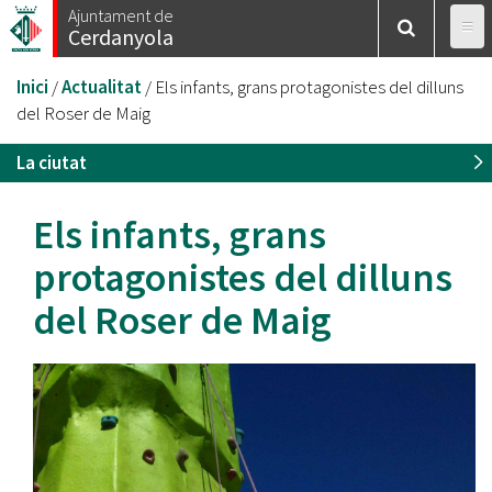
Vés
Ajuntament de
Cerdanyola
al
contingut
Esteu
Inici
/
Actualitat
/
Els infants, grans protagonistes del dilluns
aquí
del Roser de Maig
La ciutat
Els infants, grans
protagonistes del dilluns
del Roser de Maig