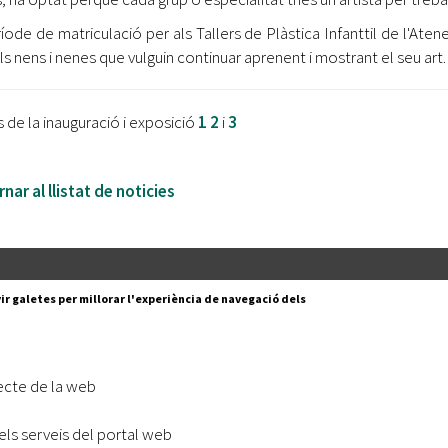
ríode de matriculació per als Tallers de Plàstica Infanttil de l'Aten
ls nens i nenes que vulguin continuar aprenent i mostrant el seu art.
 de la inauguració i exposició
1
2
i
3
nar al llistat de noticies
Segueix-nos a:
cesc Layret, s/n
ir galetes per millorar l'experiència de navegació dels
erdanyola del Vallès,
 80 88 88
Subscriu-te al nostre butll
ecte de la web
|
l lloc
Accessibilitat
els serveis del portal web