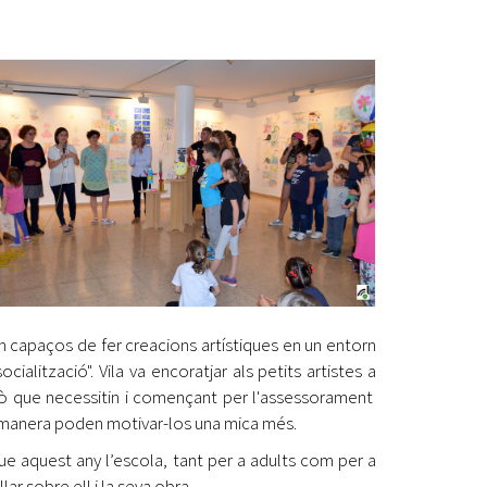
Ètica i Integritat
Entitats
Retiment de Comptes
Equipaments
Accés a Informació Pública
Mercats Municipals
Dades Obertes
Webs Municipals
Catàleg de Serveis i Tràmits
uin capaços de fer creacions artístiques en un entorn
cialització". Vila va encoratjar als petits artistes a
llò que necessitin i començant per l'assessorament
na manera poden motivar-los una mica més.
que aquest any l’escola, tant per a adults com per a
ar sobre ell i la seva obra.