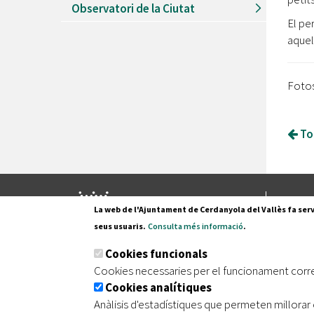
Observatori de la Ciutat
El pe
aquel
Fotos
Tor
Pl. Fran
La web de l'Ajuntament de Cerdanyola del Vallès fa serv
08290 C
seus usuaris.
Consulta més informació
.
Tel. 935
Cookies funcionals
Cookies necessaries per el funcionament corr
Cookies analítiques
|
|
|
Inici
Avís legal
Protecció de dades
Mapa de
Anàlisis d'estadístiques que permeten millorar 