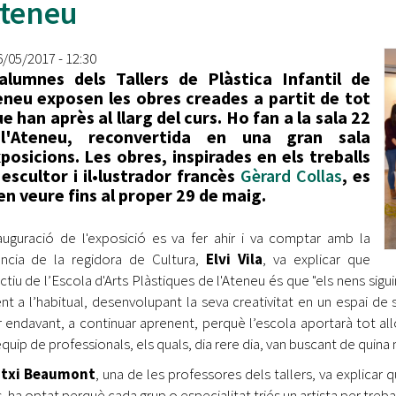
Ateneu
Oberta la convocatòria d'Ajuts per a l'autoocupació
jove 2026
6/05/2017 - 12:30
Cerdanyola opta a més de 5 milions d'euros del Pla de
alumnes dels Tallers de Plàstica Infantil de
Barris per transformar les Fontetes, Quatre Cantons i
eneu exposen les obres creades a partit de tot
l'entorn de l'avinguda Catalunya
ue han après al llarg del curs. Ho fan a la sala 22
l'Ateneu, reconvertida en una gran sala
El FIT presenta el cartell de la seva 16a edició i dona el
posicions. Les obres, inspirades en els treballs
tret de sortida al festival
'escultor i il•lustrador francès
Gèrard Collas
, es
n veure fins al proper 29 de maig.
L’Ajuntament reparteix ulleres gratuïtes per veure
l'eclipsi solar
auguració de l'exposició es va fer ahir i va comptar amb la
ncia de la regidora de Cultura,
Elvi Vila
, va explicar que
ectiu de l’Escola d'Arts Plàstiques de l'Ateneu és que "els nens sig
ent a l’habitual, desenvolupant la seva creativitat en un espai de so
r endavant, a continuar aprenent, perquè l’escola aportarà tot a
equip de professionals, els quals, dia rere dia, van buscant de qui
txi Beaumont
, una de les professores dels tallers, va explicar 
, ha optat perquè cada grup o especialitat triés un artista per treball