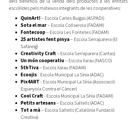
dels beneficis de la venda dels productes a les entitats
escollides pels mateixos integrants de les cooperatives:
QuinArt!
– Escola Carles Buïgas (ASPADI)
Sota el mar
– Escola Collserola (FADAM)
Fontecoop
– Escola Les Fontetes (FADAM)
25 artistes fent pinya
– Escola Serraparera (El
Safareig)
Creativity Craft
– Escola Serraparera (Caritas)
Un món cooperatiu
– Escola Xarau (NASCO)
5thTiva
– Escola Xarau (FADAM)
Ecoojis
- Escola Municipal La Sínia (ADAC)
Pix4ART
- Escola Municipal La Sínia (Associació
Espanyola Contra el Càncer)
Cool Craft
- Escola Municipal La Sínia (FADAM)
Petits artesans
– Escola Saltells (ADAC)
Tot a mà
– Escola Saltells (Catalònia Fundació
Creativa)