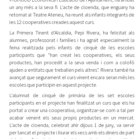
un any més a la seva fi. L’acte de cloenda, que enguany ha
retornat al Teatre Ateneu, ha reunit als infants integrants de
les 12 cooperatives creades aquest curs.
La Primera Tinent d’Alcaldia, Pepi Rivera, ha felicitat als
alumnes, professorat i famílies i ha agraït especialment la
feina realitzada pels infants de cinquè de les escoles
participants que “han creat les cooperatives, els seus
productes, han procedit a la seva venda i com a colofó
ajuden a entitats que treballen pels altres”. Rivera també ha
avançat que segurament el curs vinent encara seran més les
escoles que participin en aquest projecte.
L’alumnat de cinquè de primària de les set escoles
participants en el projecte han finalitzat un curs que els ha
portat a crear una cooperativa, organitzar-se com a tal per
acabar venent els seus propis productes en un mercat.
L’acte de cloenda, celebrat ahir dijous 1 de juny, va servir
per tancat el projecte i lliurar els xecs amb els diners de part