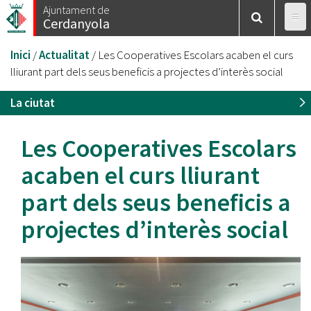
Vés
Ajuntament de
Cerdanyola
al
contingut
Esteu
Inici
/
Actualitat
/
Les Cooperatives Escolars acaben el curs
aquí
lliurant part dels seus beneficis a projectes d’interès social
La ciutat
Les Cooperatives Escolars
acaben el curs lliurant
part dels seus beneficis a
projectes d’interès social