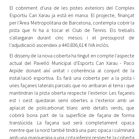
El cobriment d’una de les pistes exteriors del Complex
Esportiu Can Xarau ja està en marxa. El projecte, finançat
per l’Àrea Metropolitana de Barcelona, contempla cobrir la
pista que hi ha a tocar el Club de Tennis. Els treballs
s’allargaran durant cinc mesos i el pressupost de
l’adjudicació ascendeix a 440.836,61 € IVA inclòs.
El disseny de la nova coberta ha tingut en compte l’aspecte
actual del Pavelló Municipal d'Esports Can Xarau - Paco
Arpide donant així unitat i coherència al conjunt de la
instal·lació esportiva. Es farà una coberta per a la pista i
unes façanes laterals parcials que no arribaran al terra i que
mantindran la pista oberta respecte l’exterior. Les façanes
est i oest quedaran semi obertes a l’exterior amb un
aplacat de policarbonat blanc amb detalls verds, que
cobrirà bona part de la superfície de façana de forma
translúcida. La façana sud serà completament opaca
mentre que la nord també tindrà una parc opaca i culminarà
amb una marquesina a una cota inferior respecte la coberta