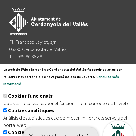
Pl. Francesc Layret, s/n
08290 Cerdanyola del Vallès,
Tel. 935 80 88 88
Segueix-nos a:
La web de l'Ajuntament de Cerdanyola del Vallès fa servir galetes per
millorar l'experiència de navegació dels seus usuaris.
Consulta més
informació
.
Subscriu-te al nostre butlletí
Cookies funcionals
Cookies necessaries per el funcionament correcte de la web
Cookies analítiques
|
|
|
Inici
Avís legal
Protecció de dades
Mapa del lloc
Anàlisis d'estadístiques que permeten millorar els serveis del
|
Accessibilitat
portal web
Cookies publicitàries