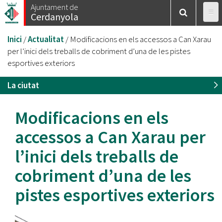
Vés
Ajuntament de
Cerdanyola
al
contingut
Esteu
Inici
/
Actualitat
/
Modificacions en els accessos a Can Xarau
aquí
per l’inici dels treballs de cobriment d’una de les pistes
esportives exteriors
La ciutat
Modificacions en els
accessos a Can Xarau per
l’inici dels treballs de
cobriment d’una de les
pistes esportives exteriors