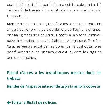
que tindrà continuïtat per la façana est. La coberta també
disposarà de lluernaris disposats de manera intercalada al
tram central.
Mentre durin els treballs, l’accés a les pistes de Frontennis
s’haurà de fer per la part de darrera de l’edifici d’oficines,
piscina i gimnàs de Can Xarau. L’accés a la piscina, gimnàs i
pavelló municipal no es veurà afectat. Afegir que el Parc Can
Xarau es veurà afectat per les obres, per la qual cosa no es
podrà accedir a les piscines creuant-lo, com fan algunes
persones usuàries.
Plànol d'accés a les instal·lacions mentre durin els
treballs
Render de l'aspecte interior de la pista amb la coberta
Tornar al llistat de noticies