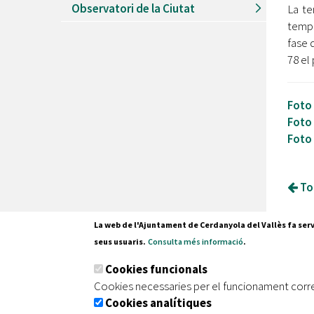
Observatori de la Ciutat
La te
tempo
fase 
78 el 
Foto
Foto
Foto
Tor
La web de l'Ajuntament de Cerdanyola del Vallès fa serv
seus usuaris.
Consulta més informació
.
Pl. Fran
Cookies funcionals
08290 C
Cookies necessaries per el funcionament corr
Tel. 935
Cookies analítiques