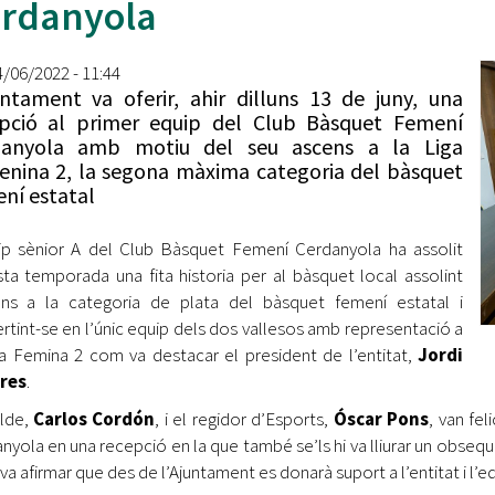
rdanyola
Oberta la convocatòria d'Ajuts per a l'autoocupació
jove 2026
4/06/2022 - 11:44
Cerdanyola opta a més de 5 milions d'euros del Pla de
untament va oferir, ahir dilluns 13 de juny, una
Barris per transformar les Fontetes, Quatre Cantons i
pció al primer equip del Club Bàsquet Femení
l'entorn de l'avinguda Catalunya
danyola amb motiu del seu ascens a la Liga
nina 2, la segona màxima categoria del bàsquet
El FIT presenta el cartell de la seva 16a edició i dona el
ní estatal
tret de sortida al festival
ip sènior A del Club Bàsquet Femení Cerdanyola ha assolit
L’Ajuntament reparteix ulleres gratuïtes per veure
l'eclipsi solar
ta temporada una fita historia per al bàsquet local assolint
ens a la categoria de plata del bàsquet femení estatal i
rtint-se en l’únic equip dels dos vallesos amb representació a
ga Femina 2 com va destacar el president de l’entitat,
Jordi
res
.
alde,
Carlos Cordón
, i el regidor d’Esports,
Óscar Pons
, van fel
nyola en una recepció en la que també se’ls hi va lliurar un obse
va afirmar que des de l’Ajuntament es donarà suport a l’entitat i l’