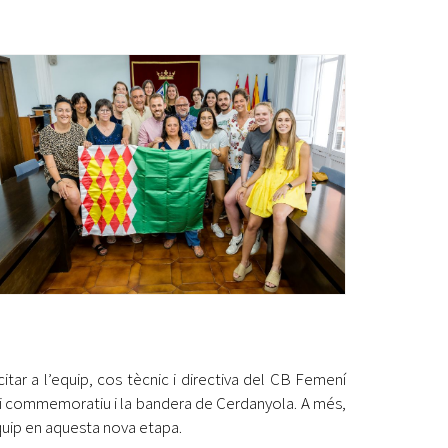
Ètica i Integritat
Entitats
Retiment de Comptes
Equipaments
Accés a Informació Pública
Mercats Municipals
Dades Obertes
Webs Municipals
Catàleg de Serveis i Tràmits
icitar a l’equip, cos tècnic i directiva del CB Femení
qui commemoratiu i la bandera de Cerdanyola. A més,
equip en aquesta nova etapa.