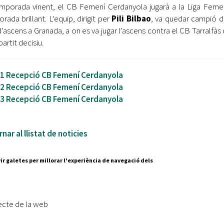
mporada vinent, el CB Femení Cerdanyola jugarà a la Liga Femen
rada brillant. L’equip, dirigit per
Pili Bilbao
, va quedar campió de
d’ascens a Granada, a on es va jugar l’ascens contra el CB Tarralfà
partit decisiu.
 1 Recepció CB Femení Cerdanyola
 2 Recepció CB Femení Cerdanyola
 3 Recepció CB Femení Cerdanyola
nar al llistat de noticies
ir galetes per millorar l'experiència de navegació dels
Segueix-nos a:
cesc Layret, s/n
erdanyola del Vallès,
ecte de la web
 80 88 88