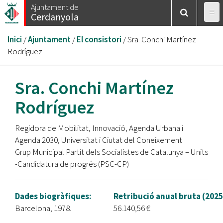
Vés
Ajuntament de
Cerdanyola
al
contingut
Esteu
Inici
/
Ajuntament
/
El consistori
/
Sra. Conchi Martínez
aquí
Rodríguez
Sra. Conchi Martínez
Rodríguez
Regidora de Mobilitat, Innovació, Agenda Urbana i
Agenda 2030, Universitat i Ciutat del Coneixement
Grup Municipal Partit dels Socialistes de Catalunya – Units
-Candidatura de progrés (PSC-CP)
Dades biogràfiques:
Retribució anual bruta (2025
Barcelona, 1978.
56.140,56 €