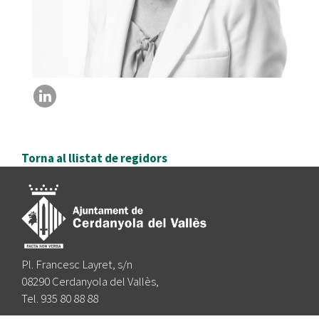
Torna al llistat de regidors
Pl. Francesc Layret, s/n
08290 Cerdanyola del Vallès,
Tel. 935 80 88 88