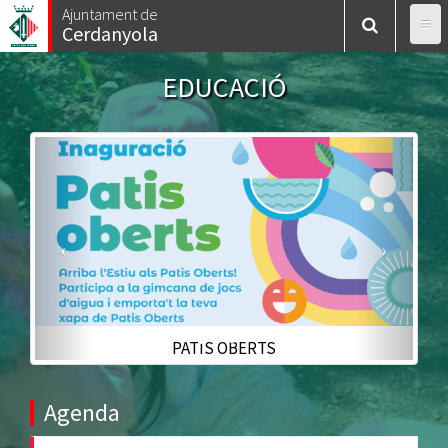
Vés
Ajuntament de
Cerdanyola
al
contingut
EDUCACIÓ
Previous
Next
PATIS OBERTS
Agenda