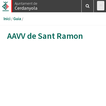
Vés
Ajuntament de
Cerdanyola
al
contingut
Esteu
Inici
/
Guia
/
aquí
AAVV de Sant Ramon