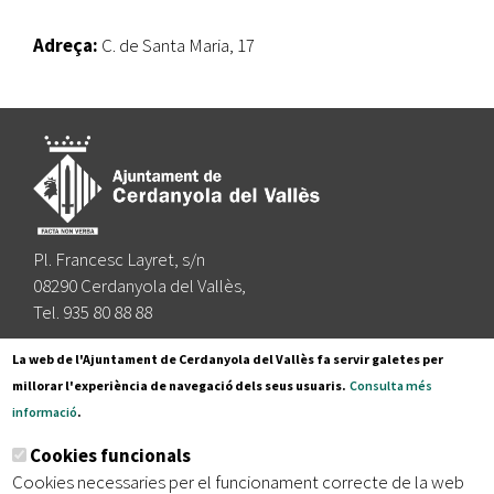
Adreça:
C. de Santa Maria, 17
Pl. Francesc Layret, s/n
08290 Cerdanyola del Vallès,
Tel. 935 80 88 88
Segueix-nos a:
La web de l'Ajuntament de Cerdanyola del Vallès fa servir galetes per
millorar l'experiència de navegació dels seus usuaris.
Consulta més
informació
.
Subscriu-te al nostre butlletí
Cookies funcionals
Cookies necessaries per el funcionament correcte de la web