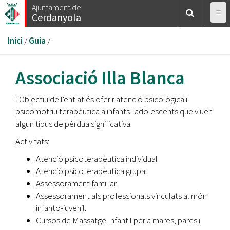
Vés
Ajuntament de
Cerdanyola
al
contingut
Esteu
Inici
/
Guia
/
aquí
Associació Illa Blanca
l'Objectiu de l'entiat és oferir atenció psicològica i
psicomotriu terapèutica a infants i adolescents que viuen
algun tipus de pèrdua significativa.
Activitats:
Atenció psicoterapèutica individual
Atenció psicoterapèutica grupal
Assessorament familiar.
Assessorament als professionals vinculats al món
infanto-juvenil.
Cursos de Massatge Infantil per a mares, pares i