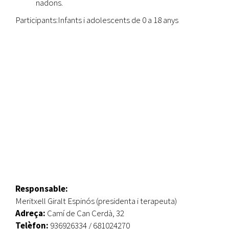
nadons.
Participants:Infants i adolescents de 0 a 18 anys
Responsable:
Meritxell Giralt Espinós (presidenta i terapeuta)
Adreça:
Camí de Can Cerdà, 32
Telèfon:
936926334 / 681024270