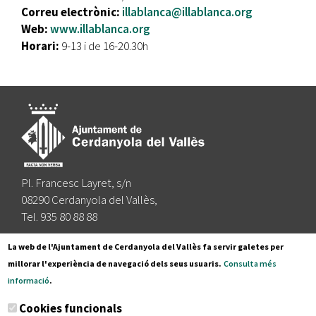
Correu electrònic:
illablanca@illablanca.org
Web:
www.illablanca.org
Horari:
9-13 i de 16-20.30h
Pl. Francesc Layret, s/n
08290 Cerdanyola del Vallès,
Tel. 935 80 88 88
Segueix-nos a:
La web de l'Ajuntament de Cerdanyola del Vallès fa servir galetes per
millorar l'experiència de navegació dels seus usuaris.
Consulta més
informació
.
Subscriu-te al nostre butlletí
Cookies funcionals