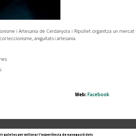
cionisme i Artesania de Cerdanyola i Ripollet organitza un mercat 
col·leccionisme, aniguitats i artesania.
mes.
s.
Web:
Facebook
Segueix-nos a:
cesc Layret, s/n
ir galetes per millorar l'experiència de navegació dels