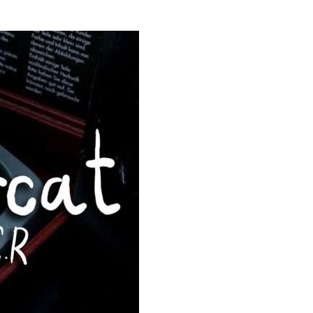
Oberta la convocatòria d'Ajuts per a l'autoocupació
jove 2026
Cerdanyola opta a més de 5 milions d'euros del Pla de
Barris per transformar les Fontetes, Quatre Cantons i
l'entorn de l'avinguda Catalunya
El FIT presenta el cartell de la seva 16a edició i dona el
tret de sortida al festival
L’Ajuntament reparteix ulleres gratuïtes per veure
l'eclipsi solar