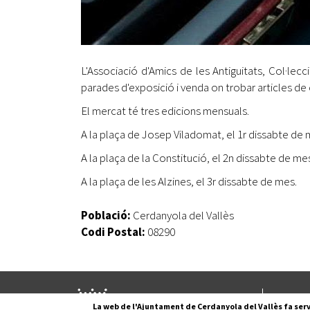
L'Associació d'Amics de les Antiguitats, Col·lec
parades d'exposició i venda on trobar articles de 
El mercat té tres edicions mensuals.
A la plaça de Josep Viladomat, el 1r dissabte de 
A la plaça de la Constitució, el 2n dissabte de me
A la plaça de les Alzines, el 3r dissabte de mes.
Població:
Cerdanyola del Vallès
Codi Postal:
08290
Pl. Fran
La web de l'Ajuntament de Cerdanyola del Vallès fa serv