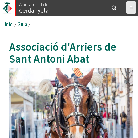
Vés
Ajuntament de
Cerdanyola
al
contingut
Esteu
Inici
/
Guia
/
aquí
Associació d'Arriers de
Sant Antoni Abat