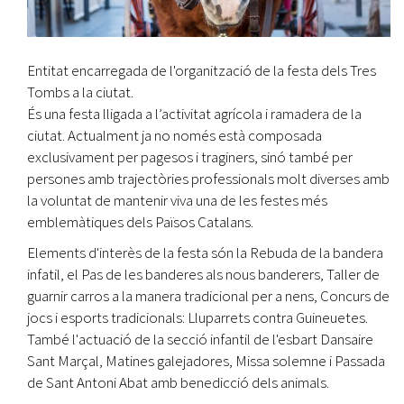
Entitat encarregada de l'organització de la festa dels Tres
Tombs a la ciutat.
És una festa lligada a l’activitat agrícola i ramadera de la
ciutat. Actualment ja no només està composada
exclusivament per pagesos i traginers, sinó també per
persones amb trajectòries professionals molt diverses amb
la voluntat de mantenir viva una de les festes més
emblemàtiques dels Països Catalans.
Elements d'interès de la festa són la Rebuda de la bandera
infatil, el Pas de les banderes als nous banderers, Taller de
guarnir carros a la manera tradicional per a nens, Concurs de
jocs i esports tradicionals: Lluparrets contra Guineuetes.
També l'actuació de la secció infantil de l'esbart Dansaire
Sant Marçal, Matines galejadores, Missa solemne i Passada
de Sant Antoni Abat amb benedicció dels animals.