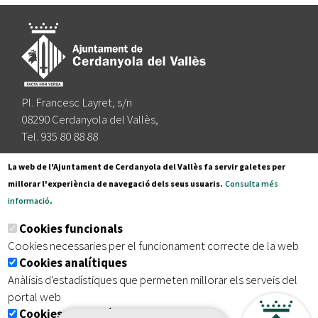
Pl. Francesc Layret, s/n
08290 Cerdanyola del Vallès,
Tel. 935 80 88 88
Segueix-nos a:
La web de l'Ajuntament de Cerdanyola del Vallès fa servir galetes per
millorar l'experiència de navegació dels seus usuaris.
Consulta més
informació
.
Subscriu-te al nostre butlletí
Cookies funcionals
Cookies necessaries per el funcionament correcte de la web
Cookies analítiques
|
|
|
Inici
Avís legal
Protecció de dades
Mapa del lloc
Anàlisis d'estadístiques que permeten millorar els serveis del
|
Accessibilitat
portal web
Cookies publicitàries