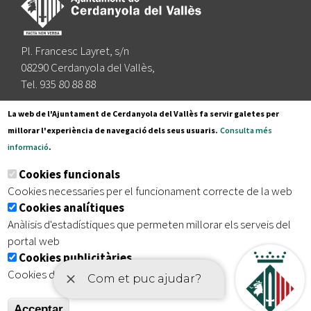
Pl. Francesc Layret, s/n
08290 Cerdanyola del Vallès,
Tel. 935 80 88 88
Segueix-nos a:
La web de l'Ajuntament de Cerdanyola del Vallès fa servir galetes per
millorar l'experiència de navegació dels seus usuaris.
Consulta més
informació
.
Subscriu-te al nostre butlletí
Cookies funcionals
Cookies necessaries per el funcionament correcte de la web
Cookies analítiques
|
|
|
Inici
Avís legal
Protecció de dades
Mapa del lloc
Anàlisis d'estadístiques que permeten millorar els serveis del
|
Accessibilitat
portal web
Cookies publicitàries
Cookies de tercers amb finalitat publicitària
Acceptar