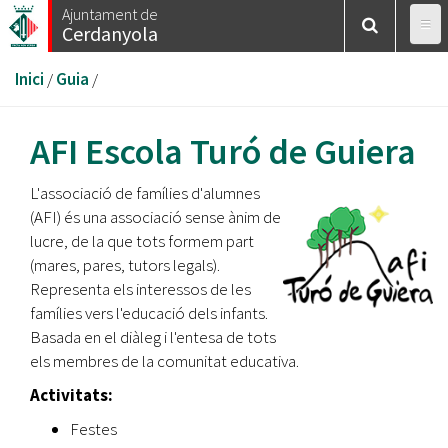
Vés
Ajuntament de
Cerdanyola
al
contingut
Esteu
Inici
/
Guia
/
aquí
AFI Escola Turó de Guiera
L'associació de famílies d'alumnes
(AFI) és una associació sense ànim de
lucre, de la que tots formem part
(mares, pares, tutors legals).
Representa els interessos de les
famílies vers l'educació dels infants.
Basada en el diàleg i l'entesa de tots
els membres de la comunitat educativa.
Activitats:
Festes