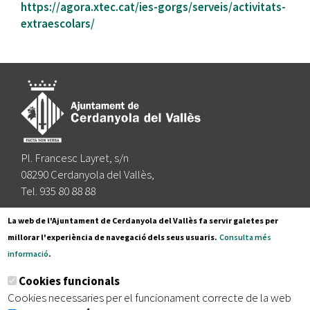
https://agora.xtec.cat/ies-gorgs/serveis/activitats-
extraescolars/
Pl. Francesc Layret, s/n
08290 Cerdanyola del Vallès,
Tel. 935 80 88 88
Segueix-nos a:
La web de l'Ajuntament de Cerdanyola del Vallès fa servir galetes per
millorar l'experiència de navegació dels seus usuaris.
Consulta més
informació
.
Subscriu-te al nostre butlletí
Cookies funcionals
Cookies necessaries per el funcionament correcte de la web