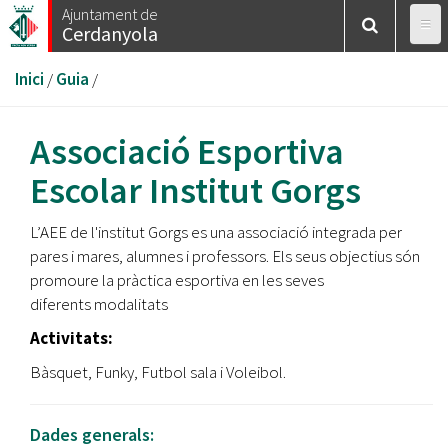
Vés
Ajuntament de
Cerdanyola
al
contingut
Esteu
Inici
/
Guia
/
aquí
Associació Esportiva
Escolar Institut Gorgs
L’AEE de l'institut Gorgs es una associació integrada per
pares i mares, alumnes i professors. Els seus objectius són
promoure la pràctica esportiva en les seves
diferents modalitats
Activitats:
Bàsquet, Funky, Futbol sala i Voleibol.
Dades generals: