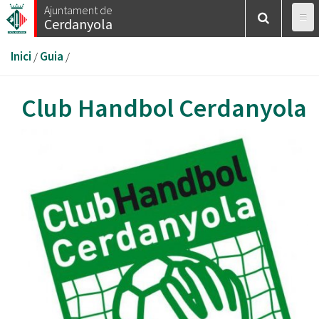
Vés
Ajuntament de
Cerdanyola
al
contingut
Esteu
Inici
/
Guia
/
aquí
Club Handbol Cerdanyola