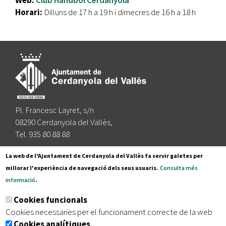
Web:
Club Handbol Cerdanyola
Horari:
Dilluns de 17 h a 19 h i dimecres de 16 h a 18 h
Pl. Francesc Layret, s/n
08290 Cerdanyola del Vallès,
Tel. 935 80 88 88
Segueix-nos a:
La web de l'Ajuntament de Cerdanyola del Vallès fa servir galetes per
millorar l'experiència de navegació dels seus usuaris.
Consulta més
informació
.
Subscriu-te al nostre butlletí
Cookies funcionals
Cookies necessaries per el funcionament correcte de la web
Cookies analítiques