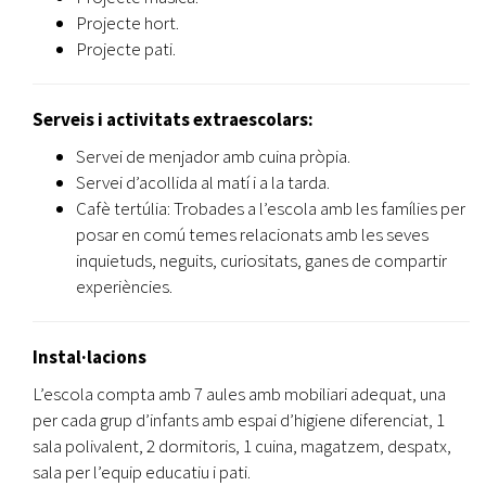
Projecte hort.
Projecte pati.
Serveis i activitats extraescolars:
Servei de menjador amb cuina pròpia.
Servei d’acollida al matí i a la tarda.
Cafè tertúlia: Trobades a l’escola amb les famílies per
posar en comú temes relacionats amb les seves
inquietuds, neguits, curiositats, ganes de compartir
experiències.
Instal·lacions
L’escola compta amb 7 aules amb mobiliari adequat, una
per cada grup d’infants amb espai d’higiene diferenciat, 1
sala polivalent, 2 dormitoris, 1 cuina, magatzem, despatx,
sala per l’equip educatiu i pati.