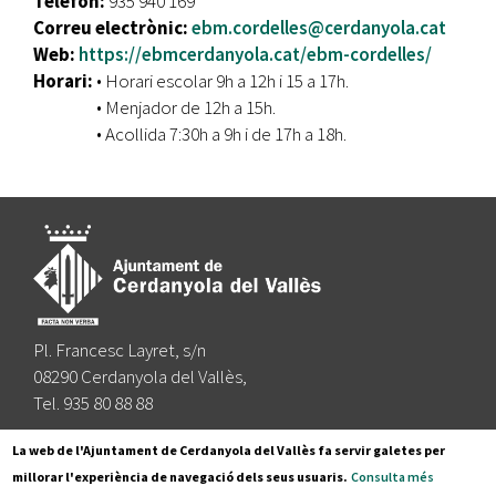
Telèfon:
935 940 169
Correu electrònic:
ebm.cordelles@cerdanyola.cat
Web:
https://ebmcerdanyola.cat/ebm-cordelles/
Horari:
• Horari escolar 9h a 12h i 15 a 17h.
• Menjador de 12h a 15h.
• Acollida 7:30h a 9h i de 17h a 18h.
Pl. Francesc Layret, s/n
08290 Cerdanyola del Vallès,
Tel. 935 80 88 88
Segueix-nos a:
La web de l'Ajuntament de Cerdanyola del Vallès fa servir galetes per
millorar l'experiència de navegació dels seus usuaris.
Consulta més