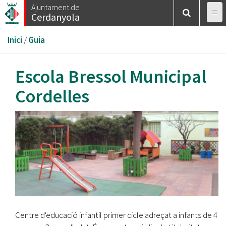
Vés
Ajuntament de
Cerdanyola
al
contingut
Esteu
Inici
/
Guia
aquí
Escola Bressol Municipal
Cordelles
Centre d'educació infantil primer cicle adreçat a infants de 4