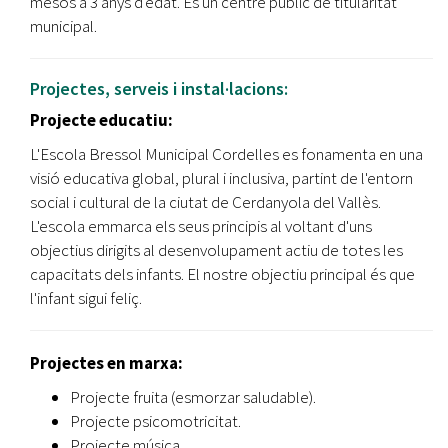
mesos a 3 anys d'edat. És un centre públic de titularitat
municipal.
Projectes, serveis i instal·lacions:
Projecte educatiu:
L'Escola Bressol Municipal Cordelles es fonamenta en una
visió educativa global, plural i inclusiva, partint de l'entorn
social i cultural de la ciutat de Cerdanyola del Vallès.
L'escola emmarca els seus principis al voltant d'uns
objectius dirigits al desenvolupament actiu de totes les
capacitats dels infants. El nostre objectiu principal és que
l'infant sigui feliç.
Projectes en marxa:
Projecte fruita (esmorzar saludable).
Projecte psicomotricitat.
Projecte música.