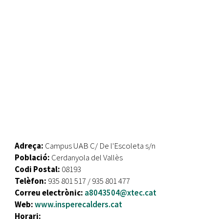
Adreça:
Campus UAB C/ De l'Escoleta s/n
Població:
Cerdanyola del Vallès
Codi Postal:
08193
Telèfon:
935 801 517 / 935 801 477
Correu electrònic:
a8043504@xtec.cat
Web:
www.insperecalders.cat
Horari: