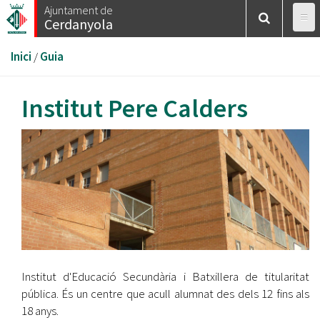
Vés
Ajuntament de
Cerdanyola
al
contingut
Esteu
Inici
/
Guia
aquí
Institut Pere Calders
Institut d'Educació Secundària i Batxillera de titularitat
pública. És un centre que acull alumnat des dels 12 fins als
18 anys.