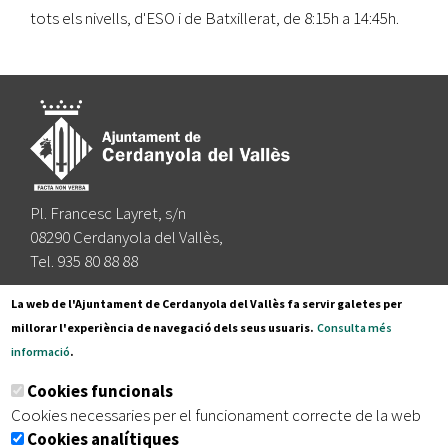
tots els nivells, d'ESO i de Batxillerat, de 8:15h a 14:45h.
Pl. Francesc Layret, s/n
08290 Cerdanyola del Vallès,
Tel. 935 80 88 88
Segueix-nos a:
La web de l'Ajuntament de Cerdanyola del Vallès fa servir galetes per
millorar l'experiència de navegació dels seus usuaris.
Consulta més
informació
.
Subscriu-te al nostre butlletí
Cookies funcionals
Cookies necessaries per el funcionament correcte de la web
Cookies analítiques
|
|
|
Inici
Avís legal
Protecció de dades
Mapa del lloc