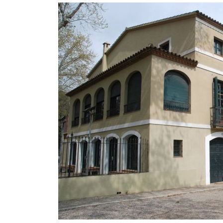
Recursos Humans
Del
26/06/2026
al
30/08/2026
Patis oberts temporada d'estiu
Del
13/06/2026
al
08/09/2026
Piscines d'estiu a Cerdanyola
Del
01/06/2026
al
30/09/2026
Refugis climàtics a Cerdanyola
Del
22/05/2026
al
06/09/2026
Jocs d'aigua del Parc Cordelles
Del
01/07/2024
al
31/08/2026
Decorem! Conte 'La truita de nabius'