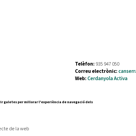
Telèfon:
935 947 050
Correu electrònic:
canserr
Web:
Cerdanyola Activa
ir galetes per millorar l'experiència de navegació dels
Segueix-nos a:
cesc Layret, s/n
erdanyola del Vallès,
ecte de la web
 80 88 88