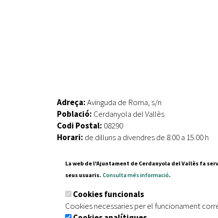
Adreça:
Avinguda de Roma, s/n
Població:
Cerdanyola del Vallès
Codi Postal:
08290
Horari:
de dilluns a divendres de 8.00 a 15.00 h
La web de l'Ajuntament de Cerdanyola del Vallès fa serv
seus usuaris.
Consulta més informació
.
Pl. Fran
Cookies funcionals
08290 C
Cookies necessaries per el funcionament corr
Tel. 935
Cookies analítiques