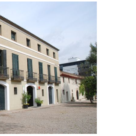
Oberta la convocatòria d'Ajuts per a l'autoocupació
jove 2026
Cerdanyola opta a més de 5 milions d'euros del Pla de
Barris per transformar les Fontetes, Quatre Cantons i
l'entorn de l'avinguda Catalunya
El FIT presenta el cartell de la seva 16a edició i dona el
tret de sortida al festival
L’Ajuntament reparteix ulleres gratuïtes per veure
l'eclipsi solar