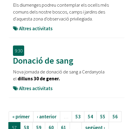
Els diumenges podreu contemplar els ocells més
comuns dels nostre boscos, camps i jardins des
d'aquesta zona d'observació privilegiada.
Altres activitats
9:30
Donació de sang
Nova jornada de donació de sang a Cerdanyola
el
dilluns 30 de gener.
Altres activitats
« primer
‹ anterior
…
53
54
55
56
57
58
59
60
61
…
següent ›