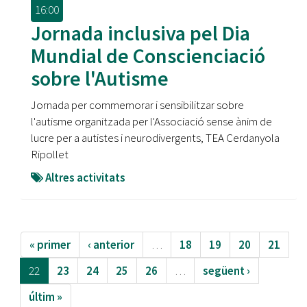
16:00
Jornada inclusiva pel Dia
Mundial de Conscienciació
sobre l'Autisme
Jornada per commemorar i sensibilitzar sobre
l'autisme organitzada per l'Associació sense ànim de
lucre per a autistes i neurodivergents, TEA Cerdanyola
Ripollet
Altres activitats
« primer
‹ anterior
…
18
19
20
21
22
23
24
25
26
…
següent ›
últim »