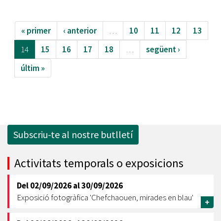
« primer
‹ anterior
…
10
11
12
13
14
15
16
17
18
…
següent ›
últim »
Subscriu-te al nostre butlletí
Activitats temporals o exposicions
Del
02/09/2026
al
30/09/2026
Exposició fotogràfica 'Chefchaouen, mirades en blau'
+