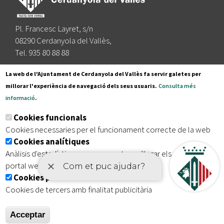
Pl. Francesc Layret, s/n
08290 Cerdanyola del Vallès,
Tel. 935 80 88 88
Segueix-nos a:
La web de l'Ajuntament de Cerdanyola del Vallès fa servir galetes per
millorar l'experiència de navegació dels seus usuaris.
Consulta més
informació
.
Subscriu-te al nostre butlletí
Cookies funcionals
Cookies necessaries per el funcionament correcte de la web
Cookies analítiques
|
|
|
Inici
Avís legal
Protecció de dades
Mapa del lloc
Anàlisis d'estadístiques que permeten millorar els serveis del
|
Accessibilitat
portal web
Cookies publicitàries
Cookies de tercers amb finalitat publicitària
Acceptar