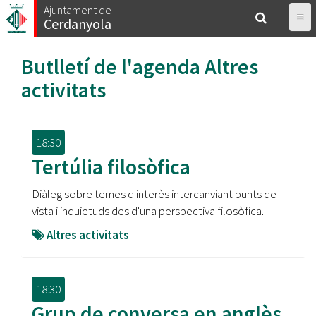
Vés
Ajuntament de
Cerdanyola
al
contingut
Butlletí de l'agenda
Altres
activitats
18:30
Tertúlia filosòfica
Diàleg sobre temes d'interès intercanviant punts de
vista i inquietuds des d'una perspectiva filosòfica.
Altres activitats
18:30
Grup de conversa en anglès