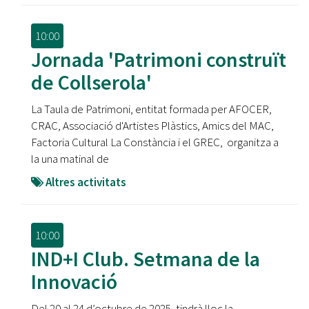
10:00
Jornada 'Patrimoni construït
de Collserola'
La Taula de Patrimoni, entitat formada per AFOCER,
CRAC, Associació d'Artistes Plàstics, Amics del MAC,
Factoria Cultural La Constància i el GREC, organitza a
la una matinal de
Altres activitats
10:00
IND+I Club. Setmana de la
Innovació
Del 20 al 24 d’octubre de 2025, tindrà lloc la