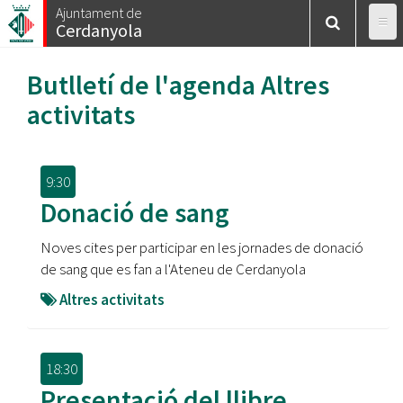
Vés
Ajuntament de
Cerdanyola
al
contingut
Butlletí de l'agenda
Altres
activitats
9:30
Donació de sang
Noves cites per participar en les jornades de donació
de sang que es fan a l'Ateneu de Cerdanyola
Altres activitats
18:30
Presentació del llibre