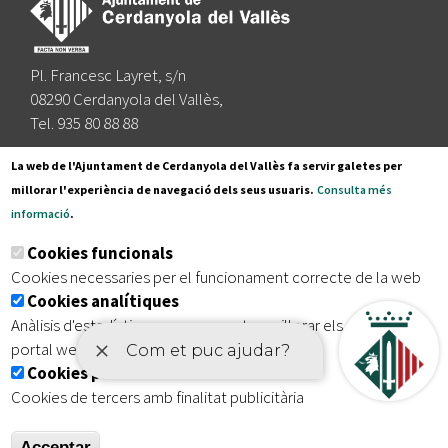
Pl. Francesc Layret, s/n
08290 Cerdanyola del Vallès,
Tel. 935 80 88 88
Segueix-nos a:
La web de l'Ajuntament de Cerdanyola del Vallès fa servir galetes per
millorar l'experiència de navegació dels seus usuaris.
Consulta més
informació
.
Subscriu-te al nostre butlletí
Cookies funcionals
Cookies necessaries per el funcionament correcte de la web
Cookies analítiques
|
|
|
Inici
Avís legal
Protecció de dades
Mapa del lloc
Anàlisis d'estadístiques que permeten millorar els serveis del
|
Accessibilitat
portal web
Cookies publicitàries
Cookies de tercers amb finalitat publicitària
Acceptar