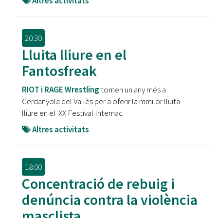
Altres activitats
20:30
Lluita lliure en el
Fantosfreak
RIOT i RAGE Wrestling
tornen un any més a
Cerdanyola del Vallès per a oferir la mmilor lluita
lliure en el XX Festival Internac
Altres activitats
18:00
Concentració de rebuig i
denúncia contra la violència
masclista