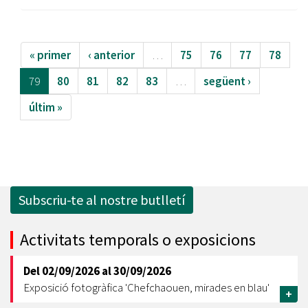
« primer
‹ anterior
…
75
76
77
78
79
80
81
82
83
…
següent ›
últim »
Subscriu-te al nostre butlletí
Activitats temporals o exposicions
Del
02/09/2026
al
30/09/2026
Exposició fotogràfica 'Chefchaouen, mirades en blau'
+