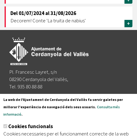
+
Del
01/07/2024
al
31/08/2026
Decorem! Conte 'La truita de nabius'
+
Pl. Francesc Layret, s/n
08290 Cerdanyola del Vallès,
Tel. 935 80 88 88
Segueix-nos a:
La web de l'Ajuntament de Cerdanyola del Vallès fa servir galetes per
millorar l'experiència de navegació dels seus usuaris.
Consulta més
informació
.
Subscriu-te al nostre butlletí
Cookies funcionals
Cookies necessaries per el funcionament correcte de la web