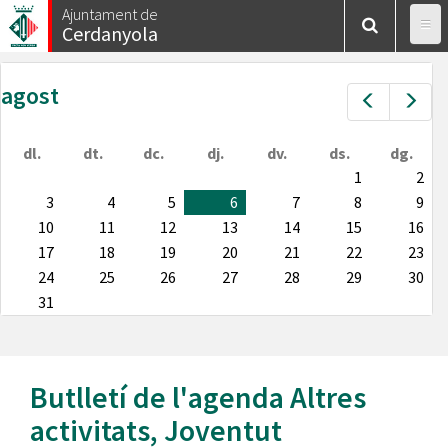
Vés
Ajuntament de
Cerdanyola
al
contingut
agost
Prev
Nex
dl.
dt.
dc.
dj.
dv.
ds.
dg.
1
2
3
4
5
6
7
8
9
10
11
12
13
14
15
16
17
18
19
20
21
22
23
24
25
26
27
28
29
30
31
Butlletí de l'agenda
Altres
activitats
,
Joventut