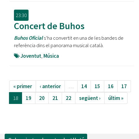
23:30
Concert de Buhos
Buhos Oficial
s’ha convertit en una de les bandes de
referència dins el panorama musical català.
Joventut
,
Música
« primer
‹ anterior
…
14
15
16
17
18
19
20
21
22
següent ›
últim »