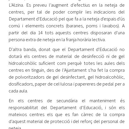
L’Alzina. Es preveu l’augment d’efectius en la neteja de
centres, per tal de poder complir les indicacions del
Departament d'Educació pel que fa a la neteja d'espais d'ús
comú i elements concrets (baranes, poms i lavabos). A
partir del dia 14 tots aquests centres disposaran d’una
persona extra de neteja en la franja horària lectiva.
D'altra banda, donat que el Departament d'Educació no
dotarà els centres de material de desinfecció ni de gel
hidroalcohòlic suficient com perquè totes les aules dels
centres en tinguin, des de l’Ajuntament s’ha fet la compra
de polvoritzadors de gel desinfectant, gel hidroalcohòlic,
dosificadors, paper de cel·lulosa i papereres de pedal per a
cada aula.
En els centres de secundària el manteniment és
responsabilitat del Departament d’Educació, i són els
mateixos centres els que es fan càrrec de la compra
d’aquest material de protecció i del reforç del personal de
neteja.