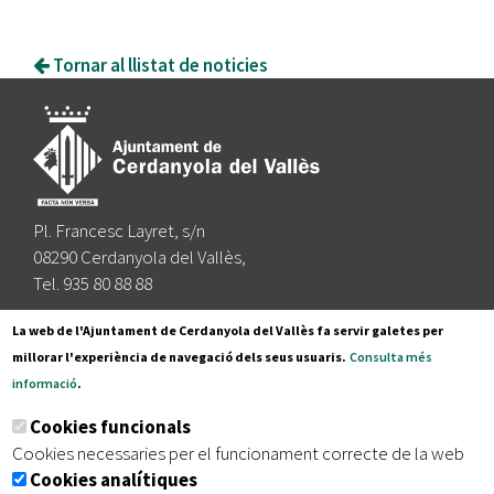
Tornar al llistat de noticies
Pl. Francesc Layret, s/n
08290 Cerdanyola del Vallès,
Tel. 935 80 88 88
Segueix-nos a:
La web de l'Ajuntament de Cerdanyola del Vallès fa servir galetes per
millorar l'experiència de navegació dels seus usuaris.
Consulta més
informació
.
Subscriu-te al nostre butlletí
Cookies funcionals
Cookies necessaries per el funcionament correcte de la web
Cookies analítiques
|
|
|
Inici
Avís legal
Protecció de dades
Mapa del lloc