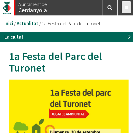
Vés
Ajuntament de
Cerdanyola
al
contingut
Esteu
Inici
/
Actualitat
/
1a Festa del Parc del Turonet
aquí
La ciutat
1a Festa del Parc del
Turonet