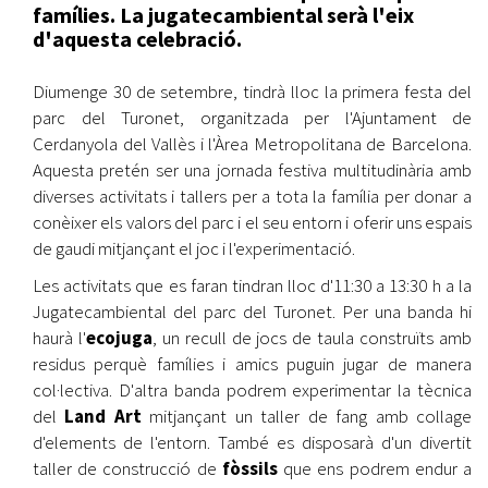
famílies. La jugatecambiental serà l'eix
d'aquesta celebració.
Diumenge 30 de setembre, tindrà lloc la primera festa del
parc del Turonet, organitzada per l'Ajuntament de
Cerdanyola del Vallès i l'Àrea Metropolitana de Barcelona.
Aquesta pretén ser una jornada festiva multitudinària amb
diverses activitats i tallers per a tota la família per donar a
conèixer els valors del parc i el seu entorn i oferir uns espais
de gaudi mitjançant el joc i l'experimentació.
Les activitats que es faran tindran lloc d'11:30 a 13:30 h a la
Jugatecambiental del parc del Turonet. Per una banda hi
haurà l'
ecojuga
, un recull de jocs de taula construïts amb
residus perquè famílies i amics puguin jugar de manera
col·lectiva. D'altra banda podrem experimentar la tècnica
del
Land Art
mitjançant un taller de fang amb collage
d'elements de l'entorn. També es disposarà d'un divertit
taller de construcció de
fòssils
que ens podrem endur a