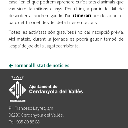
casa i en el que podrem aprendre curiositats d'animals que
van viure fa milions d'anys. Per últim, a partir del kit de
descoberta, podrem gaudir d'un
itinerari
per descobrir el
parc del Turonet des del detall i les emocions.
Totes les activitats són gratuïtes i no cal inscripció prèvia.
Així mateix, durant la jornada es podrà gaudir també de
l'espai de joc de la Jugatecambiental.
Tornar al llistat de noticies
Pl. Francesc Layret, s/n
08290 Cerdanyola del Vallès,
Tel. 935 80 88 88