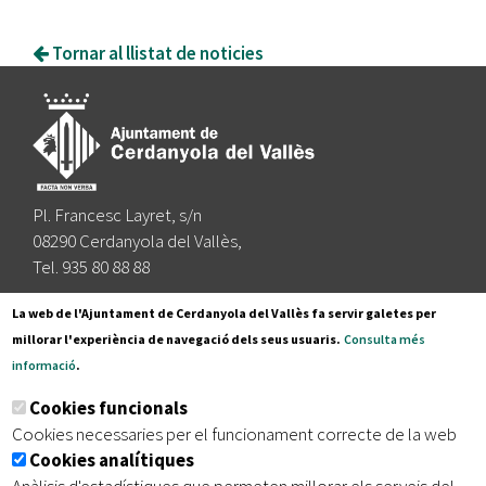
Tornar al llistat de noticies
Pl. Francesc Layret, s/n
08290 Cerdanyola del Vallès,
Tel. 935 80 88 88
Segueix-nos a:
La web de l'Ajuntament de Cerdanyola del Vallès fa servir galetes per
millorar l'experiència de navegació dels seus usuaris.
Consulta més
informació
.
Subscriu-te al nostre butlletí
Cookies funcionals
Cookies necessaries per el funcionament correcte de la web
Cookies analítiques
|
|
|
Inici
Avís legal
Protecció de dades
Mapa del lloc