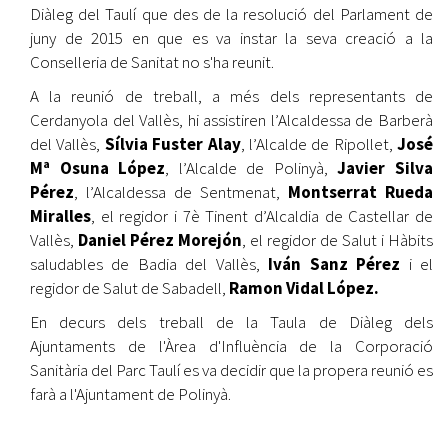
Diàleg del Taulí que des de la resolució del Parlament de
juny de 2015 en que es va instar la seva creació a la
Conselleria de Sanitat no s'ha reunit.
A la reunió de treball, a més dels representants de
Cerdanyola del Vallès, hi assistiren l’Alcaldessa de Barberà
del Vallès,
Sílvia Fuster Alay
, l’Alcalde de Ripollet,
José
Mª Osuna López
, l’Alcalde de Polinyà,
Javier Silva
Pérez
, l’Alcaldessa de Sentmenat,
Montserrat Rueda
Miralles
, el regidor i 7è Tinent d’Alcaldia de Castellar de
Vallès,
Daniel Pérez Morejón
, el regidor de Salut i Hàbits
saludables de Badia del Vallès,
Iván Sanz Pérez
i el
regidor de Salut de Sabadell,
Ramon Vidal López.
En decurs dels treball de la Taula de Diàleg dels
Ajuntaments de l'Àrea d'Influència de la Corporació
Sanitària del Parc Taulí es va decidir que la propera reunió es
farà a l'Ajuntament de Polinyà.