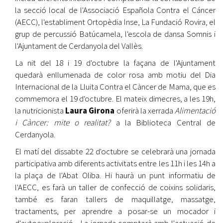
la secció local de l'Associació Española Contra el Cáncer
(AECC), l'establiment Ortopèdia Inse, La Fundació Rovira, el
grup de percussió Batúcamela, l'escola de dansa Somnis i
l'Ajuntament de Cerdanyola del Vallès.
La nit del 18 i 19 d'octubre la façana de l'Ajuntament
quedarà enllumenada de color rosa amb motiu del Dia
Internacional de la Lluita Contra el Càncer de Mama, que es
commemora el 19 d'octubre. El mateix dimecres, a les 19h,
la nutricionista
Laura Girona
oferirà la xerrada
Alimentació
i Càncer: mite o realitat?
a la Biblioteca Central de
Cerdanyola.
El matí del dissabte 22 d'octubre se celebrarà una jornada
participativa amb diferents activitats entre les 11h i les 14h a
la plaça de l'Abat Oliba. Hi haurà un punt informatiu de
l'AECC, es farà un taller de confecció de coixins solidaris,
també es faran tallers de maquillatge, massatge,
tractaments, per aprendre a posar-se un mocador i