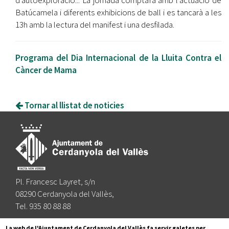
d'autoexploració... La jornada comptarà amb l'actuació de
Batúcamela i diferents exhibicions de ball i es tancarà a les
13h amb la lectura del manifest i una desfilada.
Programa del Dia Internacional de la Lluita Contra el
Càncer de Mama
Tornar al llistat de noticies
Pl. Francesc Layret, s/n
08290 Cerdanyola del Vallès,
Tel. 935 80 88 88
Segueix-nos a:
La web de l'Ajuntament de Cerdanyola del Vallès fa servir galetes per