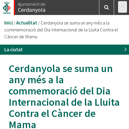
Vés
Ajuntament de
Cerdanyola
al
contingut
Esteu
Inici
/
Actualitat
/
Cerdanyola se suma un any més a la
aquí
commemoració del Dia Internacional de la Lluita Contra el
Càncer de Mama
La ciutat
Cerdanyola se suma un
any més a la
commemoració del Dia
Internacional de la Lluita
Contra el Càncer de
Mama