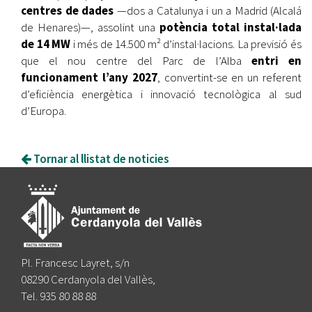
centres de dades
—dos a Catalunya i un a Madrid (Alcalá
de Henares)—, assolint una
potència total instal·lada
de 14 MW
i més de 14.500 m² d’instal·lacions. La previsió és
que el nou centre del Parc de l’Alba
entri en
funcionament l’any 2027
, convertint-se en un referent
d’eficiència energètica i innovació tecnològica al sud
d’Europa.
Tornar al llistat de noticies
Pl. Francesc Layret, s/n
08290 Cerdanyola del Vallès,
Tel. 935 80 88 88