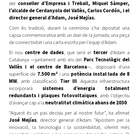
del
conseller d’Empresa i Treball, Miquel Sàmper,
l’alcalde de Cerdanyola del Vallès, Carlos Cordón, i el
director general d’Adam, José Mejías.
Com és tradició, durant la cerimònia s’ha dipositat una
capsa commemorativa amb un diari de la jornada, una peça
de connectivitat i una carta escrita per l’equip d’Adam.
El nou
centre de dades
, que serà el
tercer
d’Adam a
Catalunya —juntament amb els del
Parc Tecnològic del
Vallès i el centre de Barcelona
—, disposarà d’una
superfície de
7.500 m²
i una
potència instal·lada de 8
MW
, amb classificació
Tier III
. Aquesta infraestructura
incorporarà
sistemes d’energia totalment
redundants i plaques fotovoltaiques
, amb l’objectiu
d’avançar cap a la
neutralitat climàtica abans de 2030
.
“Aquest és un pas decisiu per al nostre futur”, ha afirmat
José Mejías
, director general d’Adam. “Apostem per la
innovació, la tecnologia i la sostenibilitat, oferint més