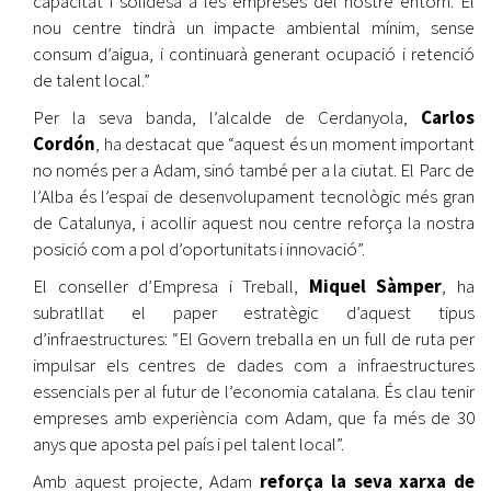
capacitat i solidesa a les empreses del nostre entorn. El
nou centre tindrà un impacte ambiental mínim, sense
consum d’aigua, i continuarà generant ocupació i retenció
de talent local.”
Per la seva banda, l’alcalde de Cerdanyola,
Carlos
Cordón
, ha destacat que “aquest és un moment important
no només per a Adam, sinó també per a la ciutat. El Parc de
l’Alba és l’espai de desenvolupament tecnològic més gran
de Catalunya, i acollir aquest nou centre reforça la nostra
posició com a pol d’oportunitats i innovació”.
El conseller d’Empresa i Treball,
Miquel Sàmper
, ha
subratllat el paper estratègic d’aquest tipus
d’infraestructures: “El Govern treballa en un full de ruta per
impulsar els centres de dades com a infraestructures
essencials per al futur de l’economia catalana. És clau tenir
empreses amb experiència com Adam, que fa més de 30
anys que aposta pel país i pel talent local”.
Amb aquest projecte, Adam
reforça la seva xarxa de