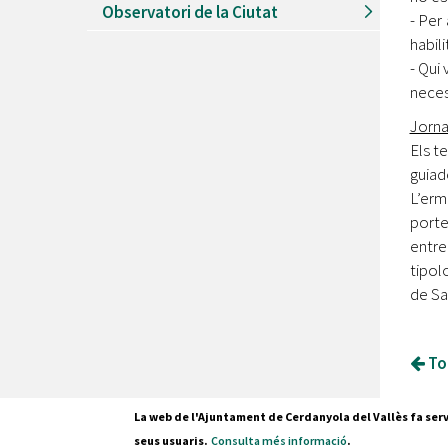
Observatori de la Ciutat
- Per
habil
- Qui 
necess
Jorna
Els t
guia
L’erm
porte
entre
tipolo
de Sa
Tor
La web de l'Ajuntament de Cerdanyola del Vallès fa serv
seus usuaris.
Consulta més informació
.