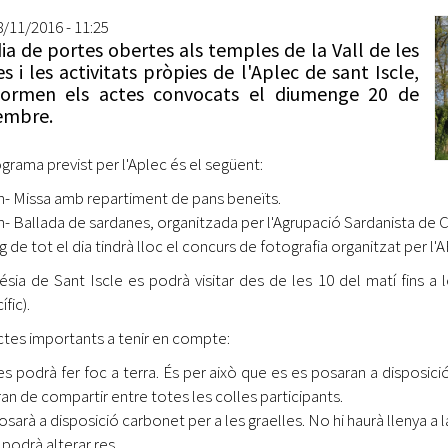
Oberta la convocatòria d'Ajuts per a l'autoocupació
8/11/2016 - 11:25
jove 2026
ia de portes obertes als temples de la Vall de les
es i les activitats pròpies de l'Aplec de sant Iscle,
Cerdanyola opta a més de 5 milions d'euros del Pla de
formen els actes convocats el diumenge 20 de
Barris per transformar les Fontetes, Quatre Cantons i
embre.
l'entorn de l'avinguda Catalunya
El FIT presenta el cartell de la seva 16a edició i dona el
ograma previst per l'Aplec és el següent:
tret de sortida al festival
h- Missa amb repartiment de pans beneïts.
h- Ballada de sardanes, organitzada per l'Agrupació Sardanista de 
L’Ajuntament reparteix ulleres gratuïtes per veure
rg de tot el dia tindrà lloc el concurs de fotografia organitzat per 
l'eclipsi solar
lésia de Sant Iscle es podrà visitar des de les 10 del matí fins a
fic).
tes importants a tenir en compte:
es podrà fer foc a terra. És per això que es es posaran a disposici
ran de compartir entre totes les colles participants.
posarà a disposició carbonet per a les graelles. No hi haurà llenya a 
 podrà alterar res.