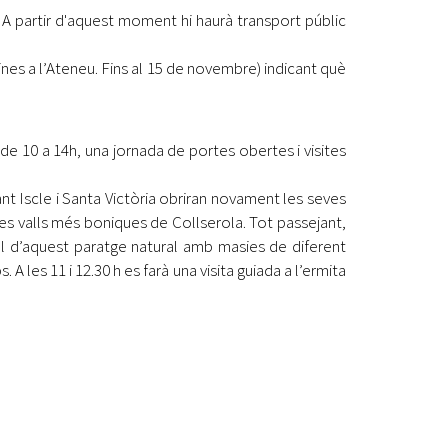
í. A partir d'aquest moment hi haurà transport públic
icines a l’Ateneu. Fins al 15 de novembre) indicant què
de 10 a 14h, una jornada de portes obertes i visites
nt Iscle i Santa Victòria obriran novament les seves
les valls més boniques de Collserola. Tot passejant,
ial d’aquest paratge natural amb masies de diferent
A les 11 i 12.30 h es farà una visita guiada a l’ermita