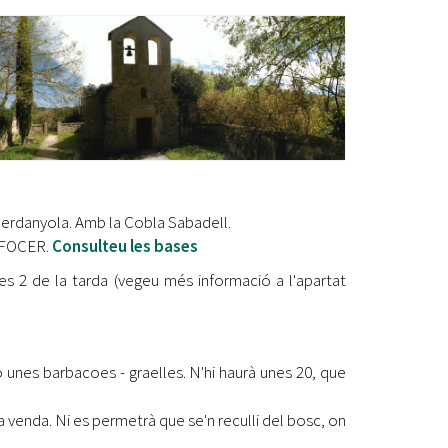
Ètica i Integritat
Entitats
Retiment de Comptes
Equipaments
Accés a Informació Pública
Mercats Municipals
Dades Obertes
Cerdanyola. Amb la Cobla Sabadell.
Webs Municipals
Catàleg de Serveis i Tràmits
l'AFOCER.
Consulteu les bases
 les 2 de la tarda (vegeu més informació a l'apartat
ó unes barbacoes - graelles. N'hi haurà unes 20, que
la venda. Ni es permetrà que se'n reculli del bosc, on