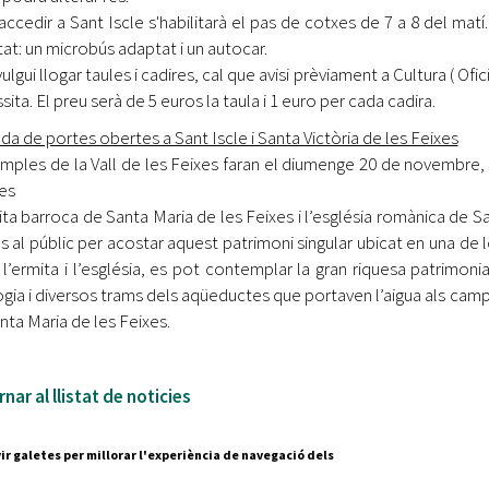
 accedir a Sant Iscle s'habilitarà el pas de cotxes de 7 a 8 del mat
itat: un microbús adaptat i un autocar.
vulgui llogar taules i cadires, cal que avisi prèviament a Cultura ( Of
ita. El preu serà de 5 euros la taula i 1 euro per cada cadira.
da de portes obertes a Sant Iscle i Santa Victòria de les Feixes
emples de la Vall de les Feixes faran el diumenge 20 de novembre, 
des
ita barroca de Santa Maria de les Feixes i l’església romànica de Sa
s al públic per acostar aquest patrimoni singular ubicat en una de 
 l’ermita i l’església, es pot contemplar la gran riquesa patrimon
gia i diversos trams dels aqüeductes que portaven l’aigua als camps. 
nta Maria de les Feixes.
nar al llistat de noticies
ir galetes per millorar l'experiència de navegació dels