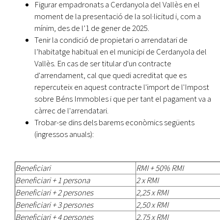
Figurar empadronats a Cerdanyola del Vallès en el
moment de la presentació de la sol·licitud i, com a
mínim, des de l’1 de gener de 2025.
Tenir la condició de propietari o arrendatari de
l’habitatge habitual en el municipi de Cerdanyola del
Vallès. En cas de ser titular d'un contracte
d'arrendament, cal que quedi acreditat que es
repercuteix en aquest contracte l'import de l'Impost
sobre Béns Immobles i que per tant el pagament va a
càrrec de l'arrendatari.
Trobar-se dins dels barems econòmics següents
(ingressos anuals):
Beneficiari
RMI + 50% RMI
Beneficiari + 1 persona
2 x RMI
Beneficiari + 2 persones
2,25 x RMI
Beneficiari + 3 persones
2,50 x RMI
Beneficiari + 4 persones
2,75 x RMI