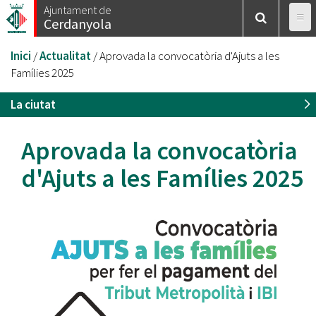
Vés
Ajuntament de
Cerdanyola
al
contingut
Esteu
Inici
/
Actualitat
/
Aprovada la convocatòria d'Ajuts a les
aquí
Famílies 2025
La ciutat
Aprovada la convocatòria
d'Ajuts a les Famílies 2025