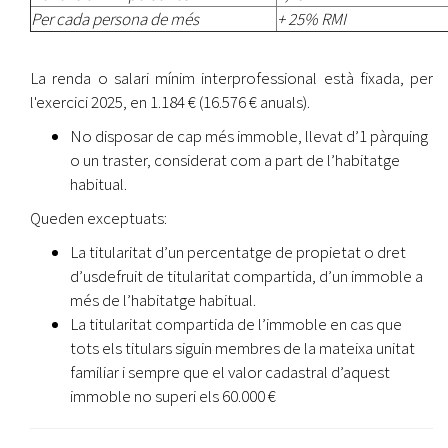
Per cada persona de més
+ 25% RMI
La renda o salari mínim interprofessional està fixada, per
l'exercici 2025, en 1.184 € (16.576 € anuals).
No disposar de cap més immoble, llevat d’1 pàrquing
o un traster, considerat com a part de l’habitatge
habitual.
Queden exceptuats:
La titularitat d’un percentatge de propietat o dret
d’usdefruit de titularitat compartida, d’un immoble a
més de l’habitatge habitual.
La titularitat compartida de l’immoble en cas que
tots els titulars siguin membres de la mateixa unitat
familiar i sempre que el valor cadastral d’aquest
immoble no superi els 60.000 €