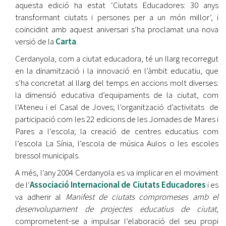
aquesta edició ha estat ‘Ciutats Educadores: 30 anys
transformant ciutats i persones per a un món millor’, i
coincidint amb aquest aniversari s’ha proclamat una nova
versió de la
Carta
.
Cerdanyola, com a ciutat educadora, té un llarg recorregut
en la dinamització i la innovació en l’àmbit educatiu, que
s’ha concretat al llarg del temps en accions molt diverses:
la dimensió educativa d’equipaments de la ciutat, com
l’Ateneu i el Casal de Joves; l’organització d’activitats de
participació com les 22 edicions de les Jornades de Mares i
Pares a l’escola; la creació de centres educatius com
l’escola La Sínia, l’escola de música Aulos o les escoles
bressol municipals.
A més, l’any 2004 Cerdanyola es va implicar en el moviment
de l’
Associació Internacional de Ciutats Educadores
i es
va adherir al
Manifest de ciutats compromeses amb el
desenvolupament de projectes educatius de ciutat
,
comprometent-se a impulsar l’elaboració del seu propi