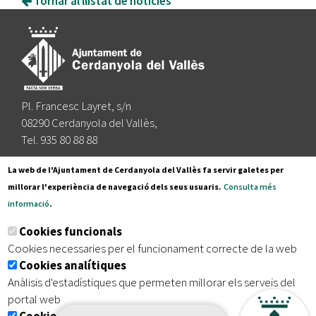
Tornar al llistat de noticies
Pl. Francesc Layret, s/n
08290 Cerdanyola del Vallès,
Tel. 935 80 88 88
Segueix-nos a:
La web de l'Ajuntament de Cerdanyola del Vallès fa servir galetes per
millorar l'experiència de navegació dels seus usuaris.
Consulta més
informació
.
Subscriu-te al nostre butlletí
Cookies funcionals
Cookies necessaries per el funcionament correcte de la web
Cookies analítiques
|
|
|
Inici
Avís legal
Protecció de dades
Mapa del lloc
Anàlisis d'estadístiques que permeten millorar els serveis del
|
Accessibilitat
portal web