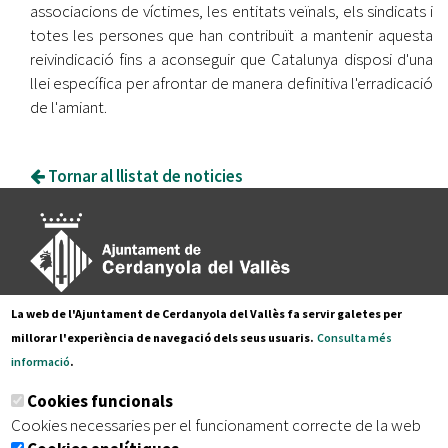
associacions de víctimes, les entitats veïnals, els sindicats i
totes les persones que han contribuït a mantenir aquesta
reivindicació fins a aconseguir que Catalunya disposi d'una
llei específica per afrontar de manera definitiva l'erradicació
de l'amiant.
Tornar al llistat de noticies
La web de l'Ajuntament de Cerdanyola del Vallès fa servir galetes per
Pl. Francesc Layret, s/n
millorar l'experiència de navegació dels seus usuaris.
Consulta més
08290 Cerdanyola del Vallès,
informació
.
Tel. 935 80 88 88
Cookies funcionals
Segueix-nos a:
Cookies necessaries per el funcionament correcte de la web