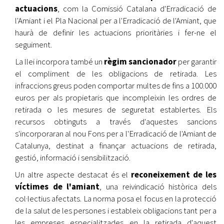
actuacions
, com la Comissió Catalana d'Erradicació de
l'Amiant i el Pla Nacional per a l'Erradicació de l'Amiant, que
haurà de definir les actuacions prioritàries i fer-ne el
seguiment.
La llei incorpora també un
règim sancionador
per garantir
el compliment de les obligacions de retirada. Les
infraccions greus poden comportar multes de fins a 100.000
euros per als propietaris que incompleixin les ordres de
retirada o les mesures de seguretat establertes. Els
recursos obtinguts a través d'aquestes sancions
s'incorporaran al nou Fons per a l'Erradicació de l'Amiant de
Catalunya, destinat a finançar actuacions de retirada,
gestió, informació i sensibilització.
Un altre aspecte destacat és el
reconeixement de les
víctimes de l'amiant
, una reivindicació històrica dels
col·lectius afectats. La norma posa el focus en la protecció
de la salut de les persones i estableix obligacions tant per a
les empreses especialitzades en la retirada d'aquest