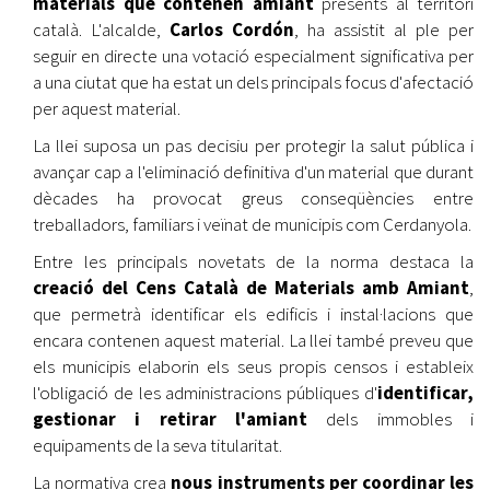
materials que contenen amiant
presents al territori
català. L'alcalde,
Carlos Cordón
, ha assistit al ple per
seguir en directe una votació especialment significativa per
a una ciutat que ha estat un dels principals focus d'afectació
per aquest material.
La llei suposa un pas decisiu per protegir la salut pública i
avançar cap a l'eliminació definitiva d'un material que durant
dècades ha provocat greus conseqüències entre
treballadors, familiars i veïnat de municipis com Cerdanyola.
Entre les principals novetats de la norma destaca la
creació del Cens Català de Materials amb Amiant
,
que permetrà identificar els edificis i instal·lacions que
encara contenen aquest material. La llei també preveu que
els municipis elaborin els seus propis censos i estableix
l'obligació de les administracions públiques d'
identificar,
gestionar i retirar l'amiant
dels immobles i
equipaments de la seva titularitat.
La normativa crea
nous instruments per coordinar les