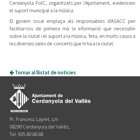
Cerdanyola FolC, organitzats per l'Ajuntament, evidencien
el suport municipal a la música.
El govern local emplaça als responsables d'ASACC per
facilitar-los de primera mà la informació que necessitin
sobre la ciutat i el suport a la música, feta, en molts casos a
les diverses sales de concerts que hi ha a la ciutat.
Tornar al llistat de noticies
Pl. Francesc Layret, s/n
08290 Cerdanyola del Vallès,
Tel. 935 80 88 88