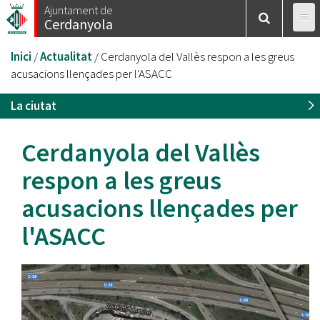
Vés
Ajuntament de
Cerdanyola
al
contingut
Esteu
Inici
/
Actualitat
/
Cerdanyola del Vallès respon a les greus
aquí
acusacions llençades per l'ASACC
La ciutat
Cerdanyola del Vallès
respon a les greus
acusacions llençades per
l'ASACC