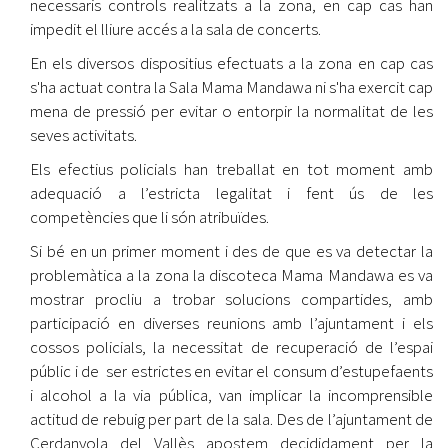
necessaris controls realitzats a la zona, en cap cas han
impedit el lliure accés a la sala de concerts.
En els diversos dispositius efectuats a la zona en cap cas
s'ha actuat contra la Sala Mama Mandawa ni s'ha exercit cap
mena de pressió per evitar o entorpir la normalitat de les
seves activitats.
Els efectius policials han treballat en tot moment amb
adequació a l’estricta legalitat i fent ús de les
competències que li són atribuïdes.
Si bé en un primer moment i des de que es va detectar la
problemàtica a la zona la discoteca Mama Mandawa es va
mostrar procliu a trobar solucions compartides, amb
participació en diverses reunions amb l’ajuntament i els
cossos policials, la necessitat de recuperació de l’espai
públic i de ser estrictes en evitar el consum d’estupefaents
i alcohol a la via pública, van implicar la incomprensible
actitud de rebuig per part de la sala. Des de l’ajuntament de
Cerdanyola del Vallès apostem decididament per la