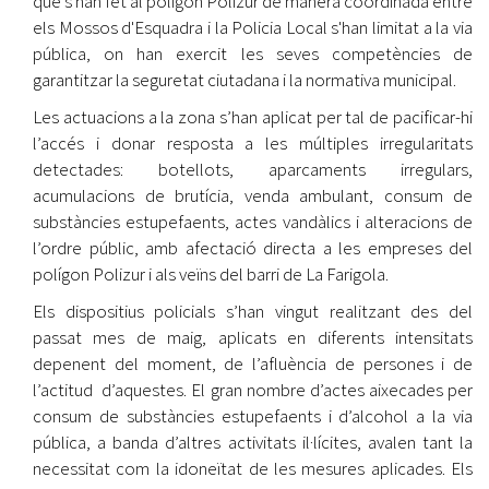
que s'han fet al polígon Polizur de manera coordinada entre
els Mossos d'Esquadra i la Policia Local s'han limitat a la via
pública, on han exercit les seves competències de
garantitzar la seguretat ciutadana i la normativa municipal.
Les actuacions a la zona s’han aplicat per tal de pacificar-hi
l’accés i donar resposta a les múltiples irregularitats
detectades: botellots, aparcaments irregulars,
acumulacions de brutícia, venda ambulant, consum de
substàncies estupefaents, actes vandàlics i alteracions de
l’ordre públic, amb afectació directa a les empreses del
polígon Polizur i als veïns del barri de La Farigola.
Els dispositius policials s’han vingut realitzant des del
passat mes de maig, aplicats en diferents intensitats
depenent del moment, de l’afluència de persones i de
l’actitud d’aquestes. El gran nombre d’actes aixecades per
consum de substàncies estupefaents i d’alcohol a la via
pública, a banda d’altres activitats il·lícites, avalen tant la
necessitat com la idoneïtat de les mesures aplicades. Els