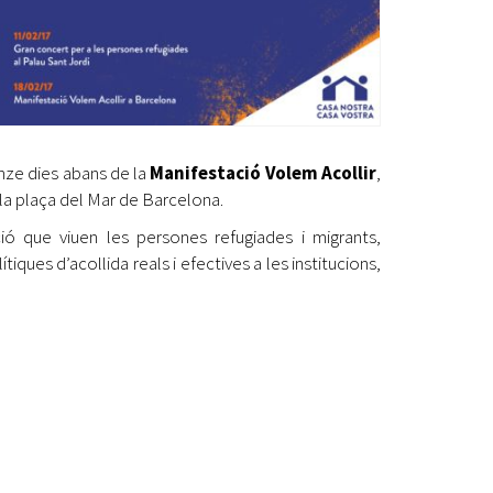
uinze dies abans de la
Manifestació Volem Acollir
,
 i la plaça del Mar de Barcelona.
ió que viuen les persones refugiades i migrants,
tiques d’acollida reals i efectives a les institucions,