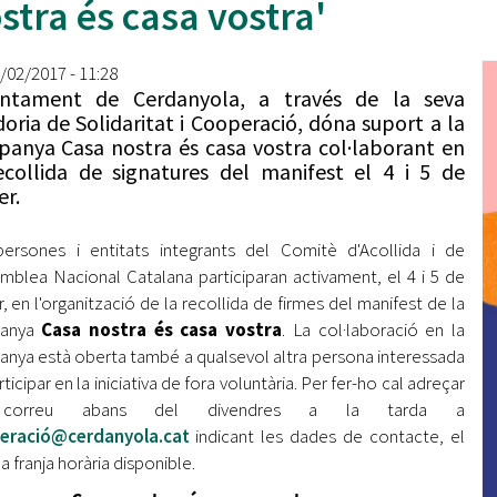
stra és casa vostra'
Oberta la convocatòria d'Ajuts per a l'autoocupació
jove 2026
2/02/2017 - 11:28
Cerdanyola opta a més de 5 milions d'euros del Pla de
juntament de Cerdanyola, a través de la seva
Barris per transformar les Fontetes, Quatre Cantons i
doria de Solidaritat i Cooperació, dóna suport a la
l'entorn de l'avinguda Catalunya
anya Casa nostra és casa vostra col·laborant en
ecollida de signatures del manifest el 4 i 5 de
El FIT presenta el cartell de la seva 16a edició i dona el
er.
tret de sortida al festival
ersones i entitats integrants del Comitè d'Acollida i de
L’Ajuntament reparteix ulleres gratuïtes per veure
l'eclipsi solar
emblea Nacional Catalana participaran activament, el 4 i 5 de
r, en l'organització de la recollida de firmes del manifest de la
anya
Casa nostra és casa vostra
. La col·laboració en la
nya està oberta també a qualsevol altra persona interessada
ticipar en la iniciativa de fora voluntària. Per fer-ho cal adreçar
correu abans del divendres a la tarda a
eració@cerdanyola.cat
indicant les dades de contacte, el
 la franja horària disponible.