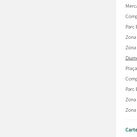
Merca
Compl
Parc E
Zona 
Zona 
Diume
Plaça
Compl
Parc E
Zona 
Zona 
Carte