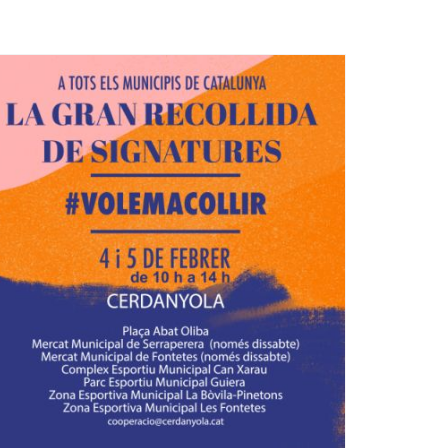
Ètica i Integritat
Entitats
Retiment de Comptes
Equipaments
Accés a Informació Pública
Mercats Municipals
Dades Obertes
Webs Municipals
Catàleg de Serveis i Tràmits