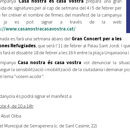
ampanya
Casa nostra és casa vostra
prepara una gran
lida de signatures per al cap de setmana del 4 i 5 de febrer per
e fer créixer el nombre de firmes del manifest de la campanya
 ja es pot signar a través de la web
s://www.casanostracasavostra.cat/
rnada es farà una setmana abans del
Gran Concert per a les
ones Refugiades
, que serà l’11 de febrer al Palau Sant Jordi. I q
s farà el dissabte 18 de febrer a les 16 h entre la plaça Urquinaona
ampanya
Casa nostra és casa vostra
vol denunciar la situac
guir la sensibilització i mobilització de la ciutadania i demanar polí
el lema “volem acollir”.
danyola és podrà signar el manifest a:
bte 4, de 10 a 14h
 Abat Oliba
t Municipal de Serraperera (c. de Sant Casimir, 22)