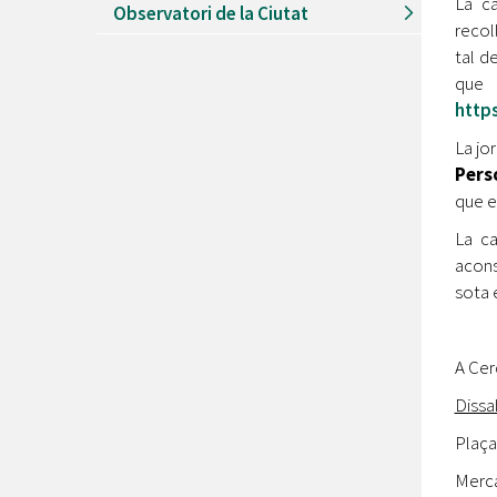
La c
Observatori de la Ciutat
recol
tal d
que
http
La jo
Pers
que e
La c
aconse
sota 
A Cer
Dissa
Plaça
Merca