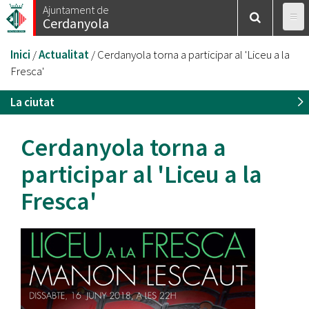
Vés
Ajuntament de
Cerdanyola
al
contingut
Esteu
Inici
/
Actualitat
/
Cerdanyola torna a participar al 'Liceu a la
aquí
Fresca'
La ciutat
Cerdanyola torna a
participar al 'Liceu a la
Fresca'