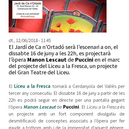
dt., 12/06/2018 - 11:45
El Jardí de Ca n'Ortadó serà l'escenari a on, el
dissabte 16 de juny a les 22h, es projectarà
l'òpera
Manon Lescaut
de
Puccini
en el marc
del projecte del Liceu a la Fresca, un projecte
del Gran Teatre del Liceu.
El
Liceu a la Fresca
tornarà a Cerdanyola del Vallès per
tercer any consecutiu. El dissabte 16 de juny a partir de les
22h es podrà seguir en directe per una pantalla gegant
l'òpera
Manon Lescaut
de
Puccini
. El
Liceu a la Fresca
és
un projecte amb un fort component divulgatiu de
desmitificació de conceptes associats a l'òpera per fer
gaudir a tothom amb i de la immensitat d'aquest gènere,