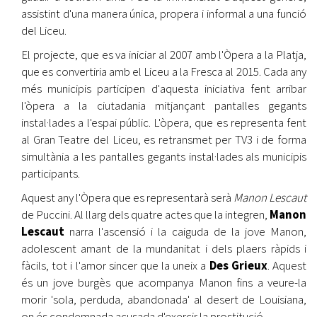
assistint d'una manera única, propera i informal a una funció
del Liceu.
El projecte, que es va iniciar al 2007 amb l'Òpera a la Platja,
que es convertiria amb el Liceu a la Fresca al 2015. Cada any
més municipis participen d'aquesta iniciativa fent arribar
l'òpera a la ciutadania mitjançant pantalles gegants
instal·lades a l'espai públic. L'òpera, que es representa fent
al Gran Teatre del Liceu, es retransmet per TV3 i de forma
simultània a les pantalles gegants instal·lades als municipis
participants.
Aquest any l'Òpera que es representarà serà
Manon Lescaut
de Puccini. Al llarg dels quatre actes que la integren,
Manon
Lescaut
narra l'ascensió i la caiguda de la jove Manon,
adolescent amant de la mundanitat i dels plaers ràpids i
fàcils, tot i l'amor sincer que la uneix a
Des Grieux
. Aquest
és un jove burgès que acompanya Manon fins a veure-la
morir 'sola, perduda, abandonada' al desert de Louisiana,
on és condemnada acusada d'exercir la prostitució.