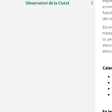
impor
Observatori de la Ciutat
econò
funci
del c
Els r
meita
la pe
elecc
elecc
Calen
En le