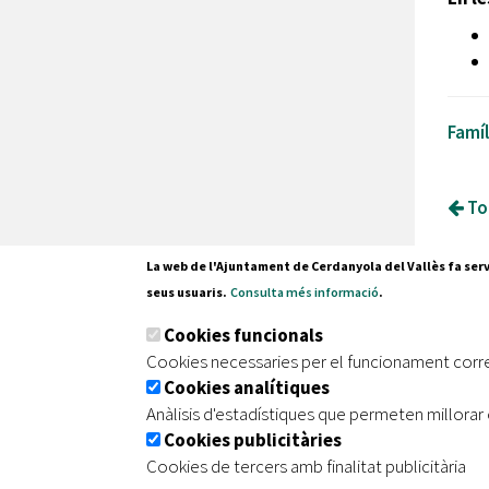
Famíl
Tor
La web de l'Ajuntament de Cerdanyola del Vallès fa serv
seus usuaris.
Consulta més informació
.
Pl. Fran
Cookies funcionals
08290 C
Cookies necessaries per el funcionament corr
Tel. 935
Cookies analítiques
Anàlisis d'estadístiques que permeten millorar 
Cookies publicitàries
|
|
|
Inici
Avís legal
Protecció de dades
Mapa de
Cookies de tercers amb finalitat publicitària