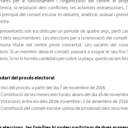
tants per al funcionament i l'organització del centre: el proj
mica, la resolució dels conflictes, les activitats extraescolars, l'
ó principal del consell escolar és debatre, analitzar, avaluar i pre
entre.
epresentants són escollits per un període de quatre anys, però c
t dels seus membres. Les eleccions per a la renovació del consell 
rsona titular del centre privat concertat. Les vacants del con
ions. Si un membre deixa el consell, passarà a ocupar el seu lloc
ions. Si no hi ha més candidats per cobrir la plaça, queda vacant fin
dari del procés electoral
Inici del procés: a partir del dia 7 de novembre de 2016.
Constitució de les meses electorals: abans del dia 16 de novembr
Votacions: entre els dies 28 de novembre i 2 de desembre de 2016
Constitució del consell escolar i presa de possessió dels seus m
s eleccions, les famílies hi podeu participar de dues maner