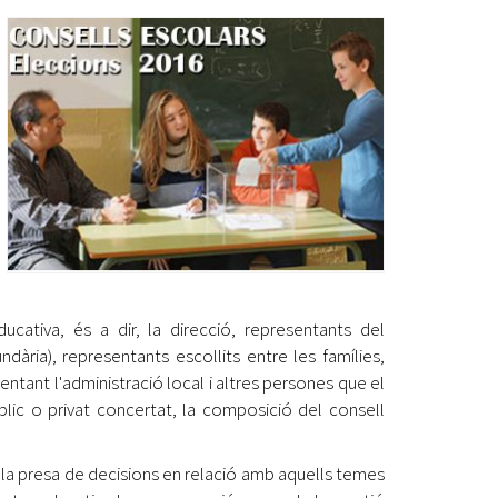
Ètica i Integritat
Entitats
Retiment de Comptes
Equipaments
Accés a Informació Pública
Mercats Municipals
Dades Obertes
Webs Municipals
Catàleg de Serveis i Tràmits
ativa, és a dir, la direcció, representants del
dària), representants escollits entre les famílies,
ntant l'administració local i altres persones que el
blic o privat concertat, la composició del consell
en la presa de decisions en relació amb aquells temes