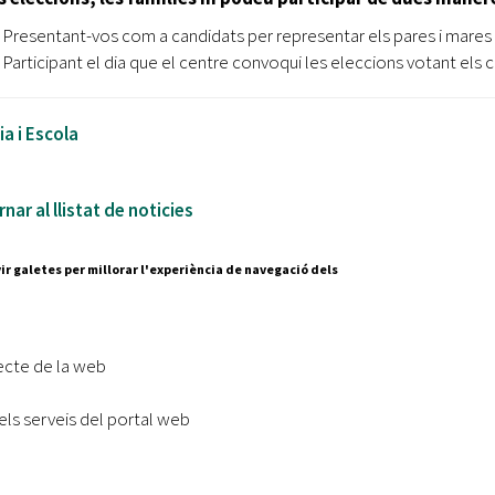
Presentant-vos com a candidats per representar els pares i mares a
Participant el dia que el centre convoqui les eleccions votant els
ia i Escola
nar al llistat de noticies
ir galetes per millorar l'experiència de navegació dels
Segueix-nos a:
cesc Layret, s/n
erdanyola del Vallès,
ecte de la web
 80 88 88
els serveis del portal web
Subscriu-te al nostre butll
|
l lloc
Accessibilitat