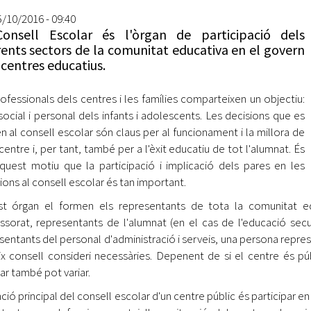
Oberta la convocatòria d'Ajuts per a l'autoocupació
5/10/2016 - 09:40
jove 2026
onsell Escolar és l'òrgan de participació dels
rents sectors de la comunitat educativa en el govern
Cerdanyola opta a més de 5 milions d'euros del Pla de
 centres educatius.
Barris per transformar les Fontetes, Quatre Cantons i
l'entorn de l'avinguda Catalunya
rofessionals dels centres i les famílies comparteixen un objectiu:
El FIT presenta el cartell de la seva 16a edició i dona el
t social i personal dels infants i adolescents. Les decisions que es
tret de sortida al festival
n al consell escolar són claus per al funcionament i la millora de
centre i, per tant, també per a l'èxit educatiu de tot l'alumnat. És
L’Ajuntament reparteix ulleres gratuïtes per veure
quest motiu que la participació i implicació dels pares en les
l'eclipsi solar
ions al consell escolar és tan important.
t órgan el formen els representants de tota la comunitat educ
ssorat, representants de l'alumnat (en el cas de l'educació secun
sentants del personal d'administració i serveis, una persona represe
x consell consideri necessàries. Depenent de si el centre és pú
ar també pot variar.
nció principal del consell escolar d'un centre públic és participar 