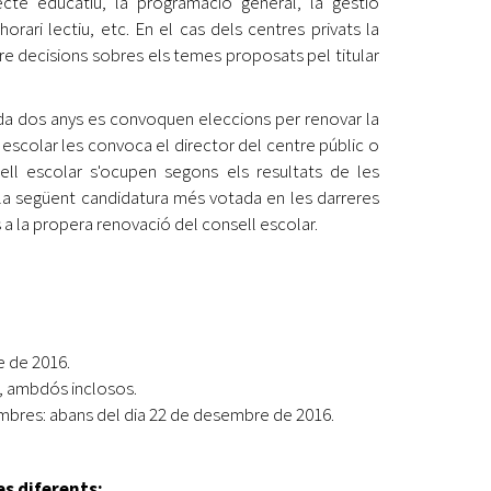
ecte educatiu, la programació general, la gestió
horari lectiu, etc. En el cas dels centres privats la
ndre decisions sobres els temes proposats pel titular
ada dos anys es convoquen eleccions per renovar la
escolar les convoca el director del centre públic o
sell escolar s'ocupen segons els resultats de les
 la següent candidatura més votada en les darreres
s a la propera renovació del consell escolar.
e de 2016.
, ambdós inclosos.
embres: abans del dia 22 de desembre de 2016.
es diferents: