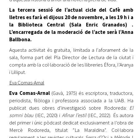
La tercera sessió de l’actual cicle del Cafè amb
lletres es farà el dijous 20 de novembre, a les 19 h i a
la Biblioteca Central (Sala Enric Granados) .
L’encarregada de la moderació de l’acte serà l’Anna
Ballbona.
Aquesta activitat és gratuïta, limitada a l'aforament de la
sala, forma part del Pla Director de Lectura de la ciutat i
compta amb la col·laboració de les llibreries Éfora, l’Aranya
i Lilliput.
Eva Comas-Arnal
Eva Comas-Arnal
(Gavà, 1975) és escriptora, traductora,
periodista, filòloga i professora associada a la UAB. Ha
publicat dues obres d’investigació sobre Rodoreda:
El
somni blau
(IEC, 2020) i
Afinar l’estil
(IEC, 2022). És autora
del primer i únic pòdcast dedicat exclusivament a l’obra de
Mercè Rodoreda, titulat “La Maraldina”. Col·labora
regularment a les revistes culturals
Serra d’Or
i a
Mètode
. I