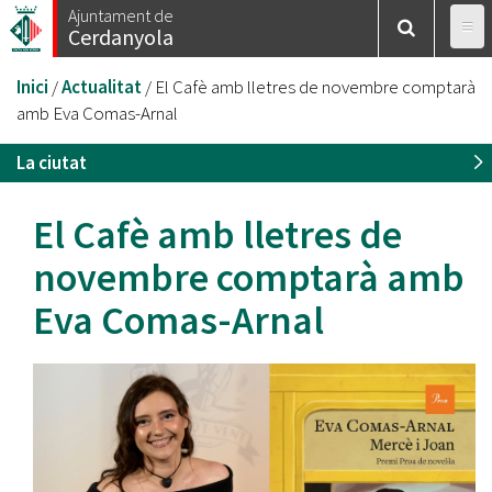
Vés
Ajuntament de
Cerdanyola
al
contingut
Esteu
Inici
/
Actualitat
/
El Cafè amb lletres de novembre comptarà
aquí
amb Eva Comas-Arnal
La ciutat
El Cafè amb lletres de
novembre comptarà amb
Eva Comas-Arnal