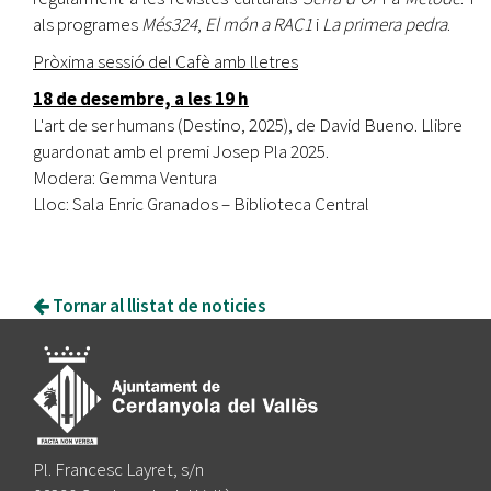
als programes
Més324
,
El món a RAC1
i
La primera pedra
.
Pròxima sessió del Cafè amb lletres
18 de desembre, a les 19 h
L'art de ser humans (Destino, 2025), de David Bueno. Llibre
guardonat amb el premi Josep Pla 2025.
Modera: Gemma Ventura
Lloc: Sala Enric Granados – Biblioteca Central
Tornar al llistat de noticies
Pl. Francesc Layret, s/n