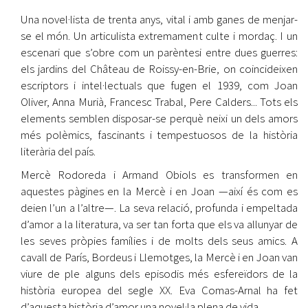
Una novel·lista de trenta anys, vital i amb ganes de menjar-
se el món. Un articulista extremament culte i mordaç. I un
escenari que s’obre com un parèntesi entre dues guerres:
els jardins del Château de Roissy-en-Brie, on coincideixen
escriptors i intel·lectuals que fugen el 1939, com Joan
Oliver, Anna Murià, Francesc Trabal, Pere Calders... Tots els
elements semblen disposar-se perquè neixi un dels amors
més polèmics, fascinants i tempestuosos de la història
literària del país.
Mercè Rodoreda i Armand Obiols es transformen en
aquestes pàgines en la Mercè i en Joan —així és com es
deien l’un a l’altre—. La seva relació, profunda i empeltada
d’amor a la literatura, va ser tan forta que els va allunyar de
les seves pròpies famílies i de molts dels seus amics. A
cavall de París, Bordeus i Llemotges, la Mercè i en Joan van
viure de ple alguns dels episodis més esfereïdors de la
història europea del segle XX. Eva Comas-Arnal ha fet
d’aquesta història d’amor una novel·la plena de vida.