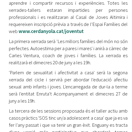
aprendre i compartir recursos i experiències. Totes les
xerrades-tallers estaran impartides per persones
professionals i es realitzaran al Casal de Joves Altimira i
requereixen inscripció prèvia a través de l'Espai Famílies del
web
www.cerdanyola.cat/joventut
La primera xerrada serà 'Les millors famílies del món no són
perfectes. Autoestima per a pares i mares' i anirà a càrrec de
Carles Ventura, coach de joves i famílies. La xerrada es
realitzarà el dimecres 20 de juny a les 19h.
'Parlem de sexualitat i afectivitat a casa' serà la segona
xerrada del cicle i servirà per abordar l'educació afectiu
sexual amb infants i joves. L'encarregada de dur-la a terme
serà l'entitat Enruta't Acompanyament el dimecres 27 de
juny a les 19h.
La tercera de les sessions proposada és el taller actiu amb
casos pràctics 'SOS tinc un/a adolescent a casa' que ja es va
fer l'any passat i que va tenir un gran èxit. Enguany es tracta