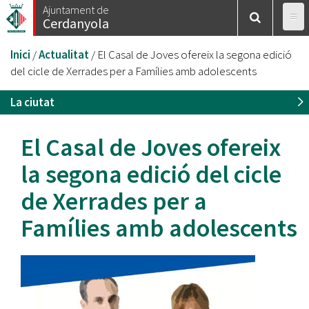
Vés
Ajuntament de
Cerdanyola
al
contingut
Esteu
Inici
/
Actualitat
/
El Casal de Joves ofereix la segona edició
aquí
del cicle de Xerrades per a Famílies amb adolescents
La ciutat
El Casal de Joves ofereix
la segona edició del cicle
de Xerrades per a
Famílies amb adolescents