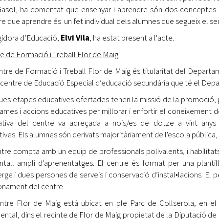
Gasol, ha comentat que ensenyar i aprendre són dos conceptes 
e que aprendre és un fet individual dels alumnes que segueix el se
gidora d’Educació,
Elvi Vila
, ha estat present a l'acte.
e de Formació i Treball Flor de Maig
ntre de Formació i Treball Flor de Maig és titularitat del Departa
c centre de Educació Especial d’educació secundària que té el Depa
ues etapes educatives ofertades tenen la missió de la promoció
ames i accions educatives per millorar i enfortir el coneixement d
tiva del centre va adreçada a nois/es de dotze a vint anys a
tives. Els alumnes són derivats majoritàriament de l'escola pública,
ntre compta amb un equip de professionals polivalents, i habilitat
ntall ampli d'aprenentatges. El centre és format per una plantill
rge i dues persones de serveis i conservació d’instal•lacions. El 
onament del centre.
ntre Flor de Maig està ubicat en ple Parc de Collserola, en el
ental, dins el recinte de Flor de Maig propietat de la Diputació de 