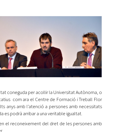
Ètica i Integritat
Entitats
Retiment de Comptes
Equipaments
Accés a Informació Pública
Mercats Municipals
Dades Obertes
Webs Municipals
Catàleg de Serveis i Tràmits
utat coneguda per acollir la Universitat Autònoma, o
catius com ara el Centre de Formació i Treball Flor
olts anys amb l’atenció a persones amb necessitats
s podrà arribar a una veritable igualtat.
t en el reconeixement del dret de les persones amb
r.