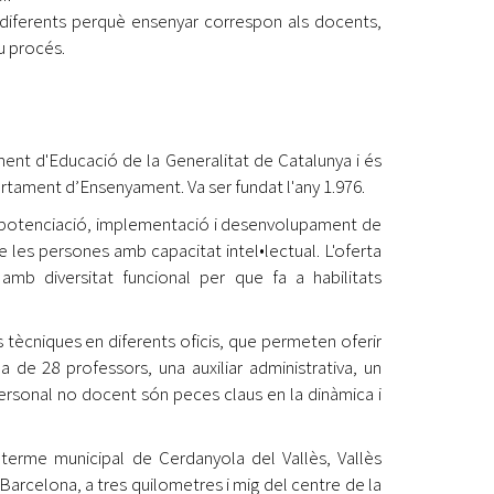
diferents perquè ensenyar correspon als docents,
u procés.
ment d'Educació de la Generalitat de Catalunya i és
rtament d’Ensenyament. Va ser fundat l'any 1.976.
, potenciació, implementació i desenvolupament de
e les persones amb capacitat intel•lectual. L'oferta
mb diversitat funcional per que fa a habilitats
s tècniques en diferents oficis, que permeten oferir
a de 28 professors, una auxiliar administrativa, un
personal no docent són peces claus en la dinàmica i
 terme municipal de Cerdanyola del Vallès, Vallès
Barcelona, a tres quilometres i mig del centre de la