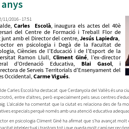
 anys
Oberta la convocatòria d'Ajuts per a l'autoocupació
jove 2026
12/11/2016 - 17:51
Cerdanyola opta a més de 5 milions d'euros del Pla de
calde,
Carles Escolà
, inaugura els actes del 40è
Barris per transformar les Fontetes, Quatre Cantons i
ersari del Centre de Formació i Treball Flor de
l'entorn de l'avinguda Catalunya
 junt amb el Director del centre,
Jesús Lapiedra
,
octor en psicologia i Degà de la Facultat de
El FIT presenta el cartell de la seva 16a edició i dona el
ologia, Ciències de l’Educació i de l’Esport de la
tret de sortida al festival
ersitat Ramon Llull,
Climent Giné
, l’ex-director
eral d’Ordenació Educativa,
Blai Gasol
, i
L’Ajuntament reparteix ulleres gratuïtes per veure
irectora de Serveis Territorials d'Ensenyament del
l'eclipsi solar
ès Occidental,
Carme Vigués
.
alde Carles Escolà ha destacat que Cerdanyola del Vallès és una ci
ncrotró, entre d’altres, però especialment pels seus centres d’edu
ig. L’alcalde ha comentat que la ciutat es relaciona des de fa m
tives especials perquè només amb una atenció educativa adequada e
ctor en psicologia Climent Giné ha afirmat que s’ha avançat mol
pacitat intel•lectual i trastorn tot i que queda molt camí per recórre