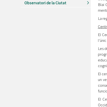
Observatori de la Ciutat
Blai 
mentr
La re
Centr
El Ce
l’úni
Les d
progr
educa
cogni
El ce
un ve
conse
funci
El Ce
Occid