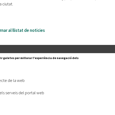
a ciutat.
nar al llistat de noticies
Segueix-nos a:
cesc Layret, s/n
ir galetes per millorar l'experiència de navegació dels
erdanyola del Vallès,
 80 88 88
Subscriu-te al nostre butll
ecte de la web
|
l lloc
Accessibilitat
els serveis del portal web