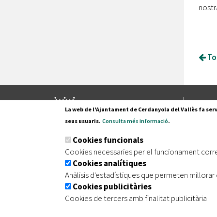
nostr
Tor
Pl. Fran
La web de l'Ajuntament de Cerdanyola del Vallès fa serv
08290 C
seus usuaris.
Consulta més informació
.
Tel. 935
Cookies funcionals
Cookies necessaries per el funcionament corr
Cookies analítiques
|
|
|
Inici
Avís legal
Protecció de dades
Mapa de
Anàlisis d'estadístiques que permeten millorar 
Cookies publicitàries
Cookies de tercers amb finalitat publicitària