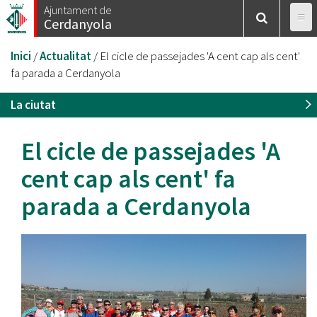
Vés
Ajuntament de
Cerdanyola
al
contingut
Esteu
Inici
/
Actualitat
/
El cicle de passejades 'A cent cap als cent'
aquí
fa parada a Cerdanyola
La ciutat
El cicle de passejades 'A
cent cap als cent' fa
parada a Cerdanyola