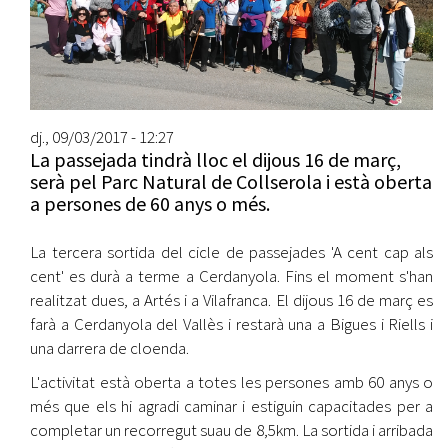
dj., 09/03/2017 - 12:27
La passejada tindrà lloc el dijous 16 de març,
serà pel Parc Natural de Collserola i està oberta
a persones de 60 anys o més.
La tercera sortida del cicle de passejades 'A cent cap als
cent' es durà a terme a Cerdanyola. Fins el moment s'han
realitzat dues, a Artés i a Vilafranca. El dijous 16 de març es
farà a Cerdanyola del Vallès i restarà una a Bigues i Riells i
una darrera de cloenda.
L'activitat està oberta a totes les persones amb 60 anys o
més que els hi agradi caminar i estiguin capacitades per a
completar un recorregut suau de 8,5km. La sortida i arribada