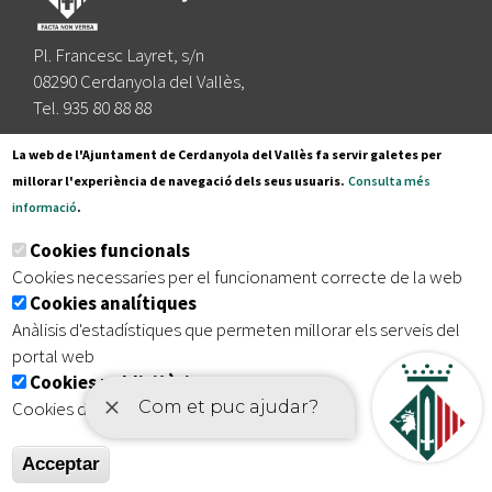
Pl. Francesc Layret, s/n
08290 Cerdanyola del Vallès,
Tel. 935 80 88 88
Segueix-nos a:
La web de l'Ajuntament de Cerdanyola del Vallès fa servir galetes per
millorar l'experiència de navegació dels seus usuaris.
Consulta més
informació
.
Subscriu-te al nostre butlletí
Cookies funcionals
Cookies necessaries per el funcionament correcte de la web
Cookies analítiques
|
|
|
Inici
Avís legal
Protecció de dades
Mapa del lloc
Anàlisis d'estadístiques que permeten millorar els serveis del
|
Accessibilitat
portal web
Cookies publicitàries
Cookies de tercers amb finalitat publicitària
Acceptar