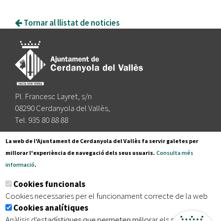
Tornar al llistat de noticies
Pl. Francesc Layret, s/n
08290 Cerdanyola del Vallès,
Tel. 935 80 88 88
Segueix-nos a:
La web de l'Ajuntament de Cerdanyola del Vallès fa servir galetes per
millorar l'experiència de navegació dels seus usuaris.
Consulta més
informació
.
Subscriu-te al nostre butlletí
Cookies funcionals
Cookies necessaries per el funcionament correcte de la web
Cookies analítiques
|
|
|
Inici
Avís legal
Protecció de dades
Mapa del lloc
Anàlisis d'estadístiques que permeten millorar els serveis del