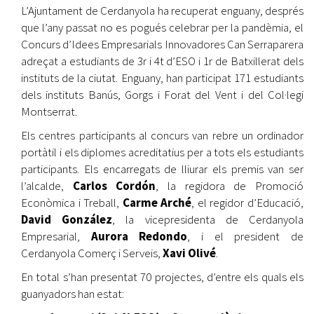
L’Ajuntament de Cerdanyola ha recuperat enguany, després
que l’any passat no es pogués celebrar per la pandèmia, el
Concurs d’Idees Empresarials Innovadores Can Serraparera
adreçat a estudiants de 3r i 4t d’ESO i 1r de Batxillerat dels
instituts de la ciutat. Enguany, han participat 171 estudiants
dels instituts Banús, Gorgs i Forat del Vent i del Col·legi
Montserrat.
Els centres participants al concurs van rebre un ordinador
portàtil i els diplomes acreditatius per a tots els estudiants
participants. Els encarregats de lliurar els premis van ser
l’alcalde,
Carlos Cordón
, la regidora de Promoció
Econòmica i Treball,
Carme Arché
, el regidor d’Educació,
David González
, la vicepresidenta de Cerdanyola
Empresarial,
Aurora Redondo
, i el president de
Cerdanyola Comerç i Serveis,
Xavi Olivé
.
En total s’han presentat 70 projectes, d’entre els quals els
guanyadors han estat: