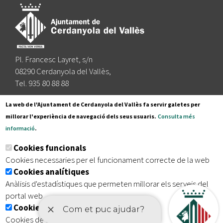
Pl. Francesc Layret, s/n
08290 Cerdanyola del Vallès,
Tel. 935 80 88 88
Segueix-nos a:
La web de l'Ajuntament de Cerdanyola del Vallès fa servir galetes per
millorar l'experiència de navegació dels seus usuaris.
Consulta més
informació
.
Subscriu-te al nostre butlletí
Cookies funcionals
Cookies necessaries per el funcionament correcte de la web
Cookies analítiques
|
|
|
Inici
Avís legal
Protecció de dades
Mapa del lloc
Anàlisis d'estadístiques que permeten millorar els serveis del
|
Accessibilitat
portal web
Cookies publicitàries
Cookies de tercers amb finalitat publicitària