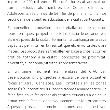
import de 200 mil euros. El procés ha estat adreçat de
forma exclusiva als membres del Consell d'Infants i
Adolescents i l'alumnat de 5è i 6è de primària i 1r i 2n de
secundària dels centres educatius de la ciutat participants.
Els consellers i conselleres han treballat des del mes de
febrer en aquest projecte que té l’objectiu de dotar de veu
als més joves de la ciutat i fomentar la confiança en la seva
capacitat per influir en la realitat que els envolta des d’ara
mateix. Les propostes es treballen en base a criteris com el
dret de tothom a la ciutat i conceptes de proximitat,
diversitat, autonomia, vitalitat i representativitat.
En un primer moment els membres del CIAC van
desenvolupar cinc projectes a escala de barri posant el
focus en Xarau, Canaletes, Les Fontetes i en les zones
sense ús (al costat del riu i zones d'obres abandonades). La
feina feta es va fer arribar als centres educatius a on es va
donar continuïtat al desenvolupament de les propostes.
Aquestes posaven l'atenció en zones que ja s’estaven