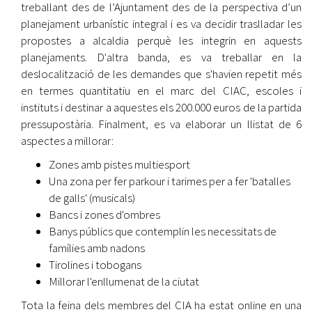
treballant des de l’Ajuntament des de la perspectiva d’un
planejament urbanístic integral i es va decidir traslladar les
propostes a alcaldia perquè les integrin en aquests
planejaments. D'altra banda, es va treballar en la
deslocalització de les demandes que s'havien repetit més
en termes quantitatiu en el marc del CIAC, escoles i
instituts i destinar a aquestes els 200.000 euros de la partida
pressupostària. Finalment, es va elaborar un llistat de 6
aspectes a millorar:
Zones amb pistes multiesport
Una zona per fer parkour i tarimes per a fer 'batalles
de galls' (musicals)
Bancs i zones d'ombres
Banys públics que contemplin les necessitats de
famílies amb nadons
Tirolines i tobogans
Millorar l'enllumenat de la ciutat
Tota la feina dels membres del CIA ha estat online en una